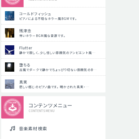
コールドフィッシュ
ピアノによる不穏なホラー風BGMです。
残滓念
怖いホラーBGM風な音源です。
Flutter
静かで寂しく、少し怪しい雰囲気のアンビエント風…
堕ちる
古風でダークで静かでちょっぴり切ない雰囲気のB…
真実
悲しい感じのピアノ曲です。 明かされた真実・…
コンテンツメニュー
CONTENTS MENU
音楽素材検索