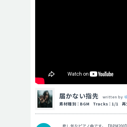
届かない指先
written by
ゆ
素材種別
：
BGM
Tracks
：
1/1
再
悲し気なピアノ曲です。【BPM200