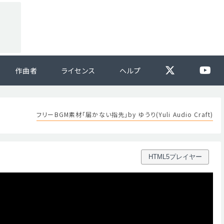
作曲者
ライセンス
ヘルプ
フリーBGM素材「届かない指先」by ゆうり(Yuli Audio Craft)
HTML5プレイヤー