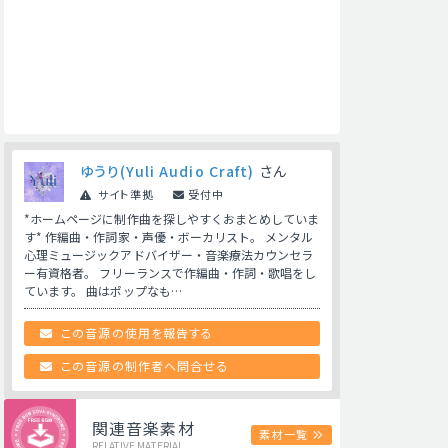
ゆうり(Yuli Audio Craft)
さん
サイト準拠
受付中
*ホームページに制作曲を探しやすくおまとめしていま
す* 作編曲・作詞家・声優・ボーカリスト。 メンタル
心理ミュージックアドバイザー・音楽療法カウンセラ
ー有資格者。 フリーランスで作編曲・作詞・歌唱をし
ています。 曲はポップなも…
この音源の使用を報告する
この音源の制作者へ問合せる
関連音楽素材
素材一覧
RELATIVE MATERIAL