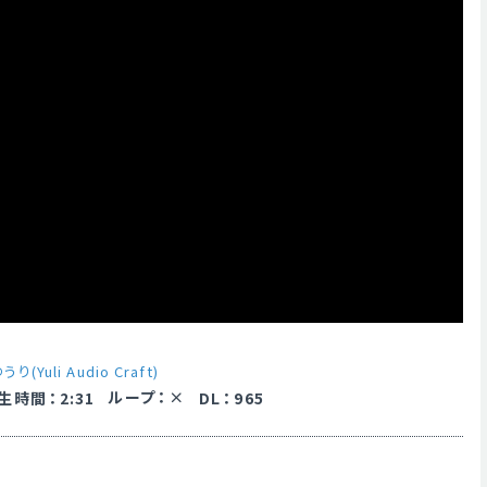
うり(Yuli Audio Craft)
ループ
：
生時間
：
2:31
DL
：
965
】