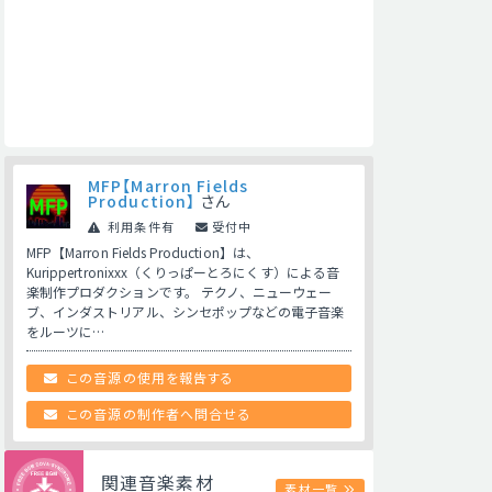
MFP【Marron Fields
Production】
さん
利用条件有
受付中
MFP【Marron Fields Production】は、
Kurippertronixxx（くりっぱーとろにくす）による音
楽制作プロダクションです。 テクノ、ニューウェー
ブ、インダストリアル、シンセポップなどの電子音楽
をルーツに…
この音源の使用を報告する
この音源の制作者へ問合せる
関連音楽素材
素材一覧