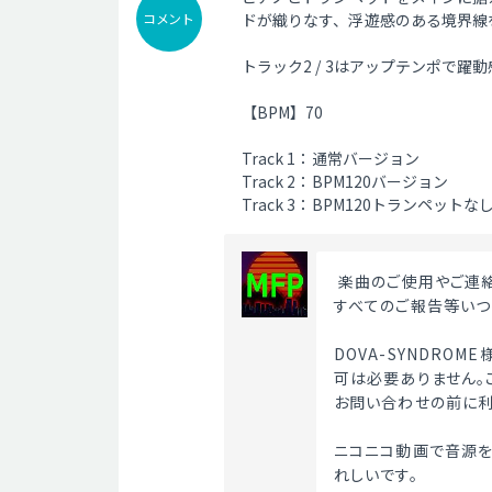
コメント
ドが織りなす、浮遊感のある境界線
トラック2 / 3はアップテンポで
【BPM】70
Track 1：通常バージョン
Track 2：BPM120バージョン
Track 3：BPM120トランペット
 楽曲のご使用やご連
すべてのご報告等いつ
DOVA-SYNDRO
可は必要ありません。
お問い合わせの前に利
ニコニコ動画で音源を
れしいです。