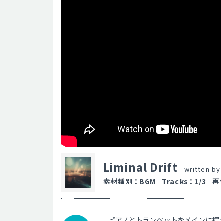
Liminal Drift
written b
素材種別
：
BGM
Tracks
：
1/3
再
ピアノとトランペットをメインに据