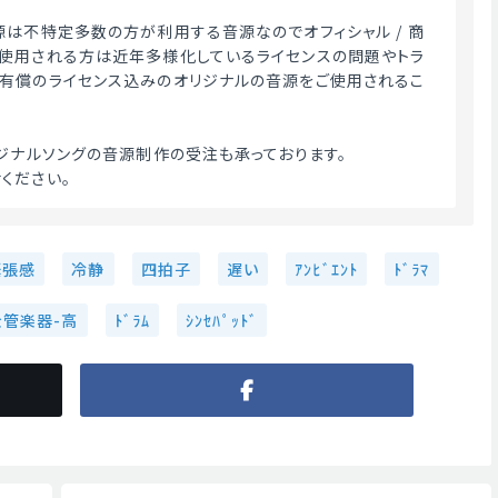
源は不特定多数の方が利用する音源なのでオフィシャル / 商
使用される方は近年多様化しているライセンスの問題やトラ
有償のライセンス込みのオリジナルの音源をご使用されるこ
リジナルソングの音源制作の受注も承っております。
ください。 
緊張感
冷静
四拍子
遅い
ｱﾝﾋﾞｴﾝﾄ
ﾄﾞﾗﾏ
金管楽器-高
ﾄﾞﾗﾑ
ｼﾝｾﾊﾟｯﾄﾞ