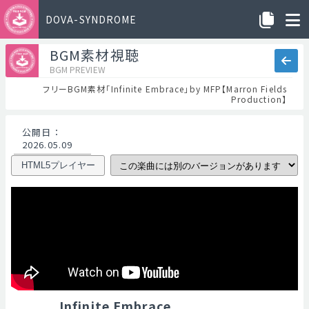
DOVA-SYNDROME
BGM素材視聴
BGM PREVIEW
フリーBGM素材「Infinite Embrace」by MFP【Marron Fields
Production】
公開日
：
2026.05.09
HTML5プレイヤー
Infinite Embrace