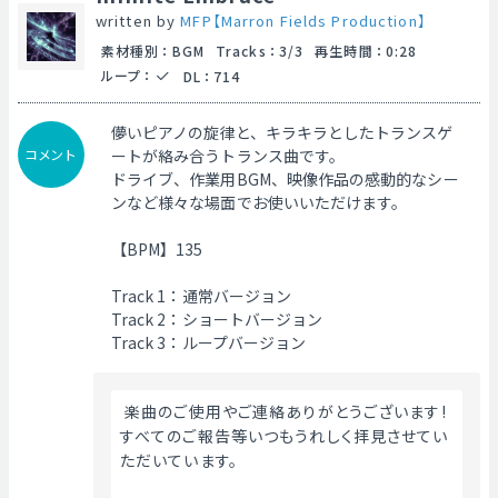
written by
MFP【Marron Fields Production】
素材種別
：
BGM
Tracks
：
3/3
再生時間
：
0:28
ループ
：
DL
：
714
儚いピアノの旋律と、キラキラとしたトランスゲ
コメント
ートが絡み合うトランス曲です。
ドライブ、作業用BGM、映像作品の感動的なシー
ンなど様々な場面でお使いいただけます。
【BPM】135
Track 1：通常バージョン
Track 2：ショートバージョン
Track 3：ループバージョン
 楽曲のご使用やご連絡ありがとうございます!
すべてのご報告等いつもうれしく拝見させてい
ただいています。