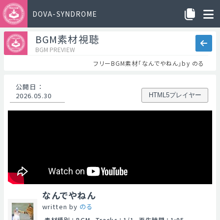
DOVA-SYNDROME
BGM素材視聴
BGM PREVIEW
フリーBGM素材「なんでやねん」by のる
公開日
：
2026.05.30
HTML5プレイヤー
なんでやねん
written by
のる
素材種別
：
BGM
Tracks
：
1/1
再生時間
：
1:05