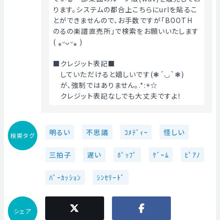
ります。システムの都合上こちらにurlを貼るこ
とができませんので、お手数ですが「BOOTH　
のるの楽譜直売所」で検索をお願いいたします
( ⁎ᵕᴗᵕ⁎ )
■クレジット表記■
　していただけると嬉しいです(❃´◡`❃)
　が、強制ではありません｡.*:+☆
　クレジット表記なしでも大丈夫ですよ！ 
明るい
不思議
ｺﾒﾃﾞｨｰ
怪しい
検索タグ
三拍子
遅い
ﾎﾟｯﾌﾟ
ｹﾞｰﾑ
ﾋﾟｱﾉ
ﾊﾟｰｶｯｼｮﾝ
ｼﾝｾﾘｰﾄﾞ
シェア