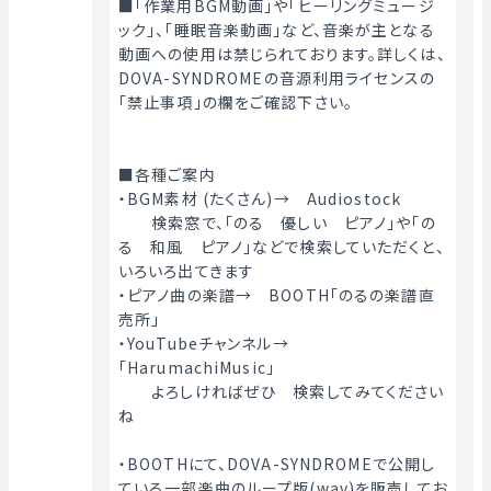
■「作業用BGM動画」や「ヒーリングミュージ
ック」、「睡眠音楽動画」など、音楽が主となる
動画への使用は禁じられております。詳しくは、
DOVA-SYNDROMEの音源利用ライセンスの
「禁止事項」の欄をご確認下さい。
■各種ご案内
・BGM素材 (たくさん)→　Audiostock
　　検索窓で、「のる　優しい　ピアノ」や「の
る　和風　ピアノ」などで検索していただくと、
いろいろ出てきます
・ピアノ曲の楽譜→　BOOTH「のるの楽譜直
売所」
・YouTubeチャンネル→　
「HarumachiMusic」
　　よろしければぜひ　検索してみてください
ね
・BOOTHにて、DOVA-SYNDROMEで公開し
ている一部楽曲のループ版(wav)を販売してお