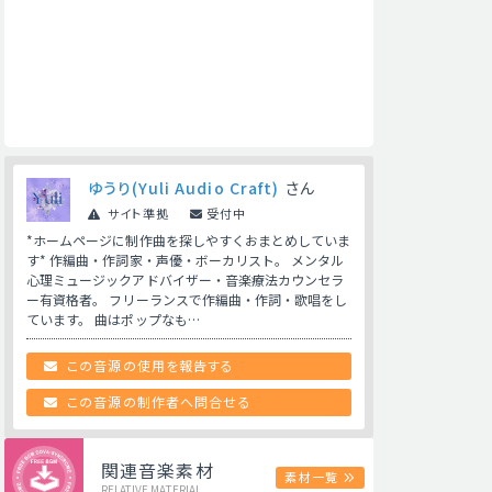
ゆうり(Yuli Audio Craft)
さん
サイト準拠
受付中
*ホームページに制作曲を探しやすくおまとめしていま
す* 作編曲・作詞家・声優・ボーカリスト。 メンタル
心理ミュージックアドバイザー・音楽療法カウンセラ
ー有資格者。 フリーランスで作編曲・作詞・歌唱をし
ています。 曲はポップなも…
この音源の使用を報告する
この音源の制作者へ問合せる
関連音楽素材
素材一覧
RELATIVE MATERIAL