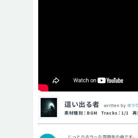
這い出る者
written by
ゆうり(
素材種別
：
BGM
Tracks
：
1/1
再
じっとりホラーな雰囲気の曲です。【