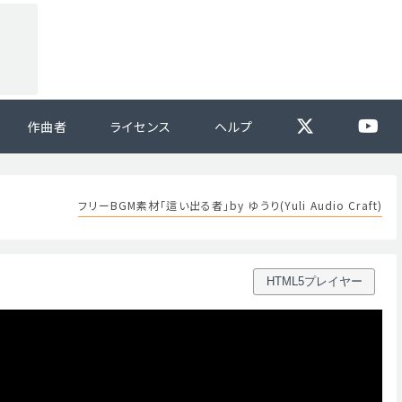
作曲者
ライセンス
ヘルプ
フリーBGM素材「這い出る者」by ゆうり(Yuli Audio Craft)
HTML5プレイヤー