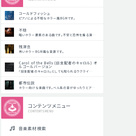
コールドフィッシュ
ピアノによる不穏なホラー風BGMです。
不穏
暗いホラー要素のある曲です。不安と恐怖を煽る演…
残滓念
怖いホラーBGM風な音源です。
Carol of the Bells (旧支配者のキャロル) オ
ルゴールバージョン
「旧支配者のキャロル」としても知られるウクライ…
都市伝説
ホラー向けな楽曲です。ベル系の音がゆったりとア…
コンテンツメニュー
CONTENTS MENU
音楽素材検索