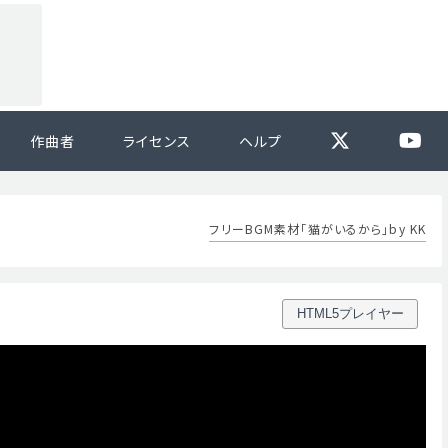
作曲者
ライセンス
ヘルプ
フリーBGM素材「猫がいるから」by KK
HTML5プレイヤー