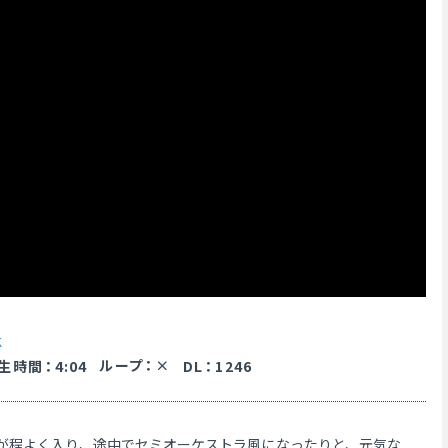
K
ループ
：
生時間
：
4:04
DL
：
1246
が程よく入り、途中でセミオーケストラ風になったりと、元気な