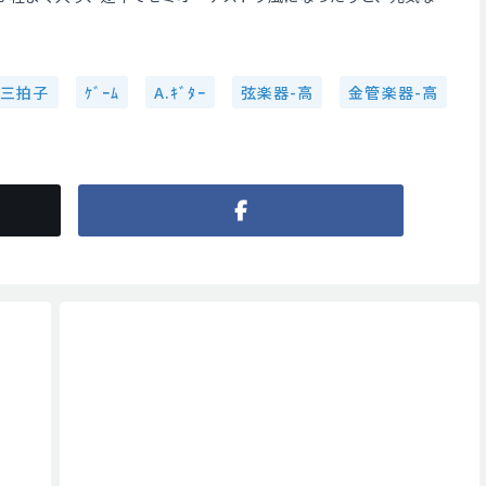
三拍子
ｹﾞｰﾑ
A.ｷﾞﾀｰ
弦楽器-高
金管楽器-高