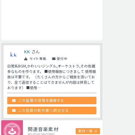
KK
さん
サイト準拠
受付中
日常系BGM,かわいいジングル,オーケストラ,その他雑
多なものを作ります。 ■使用報告につきまして 使用報
告は不要です。 （たくさんの方からご報告を頂いてお
り、全て返信することはできませんが内容は拝見して
おります） ■使用…
この音源の使用を報告する
この音源の制作者へ問合せる
関連音楽素材
素材一覧
RELATIVE MATERIAL