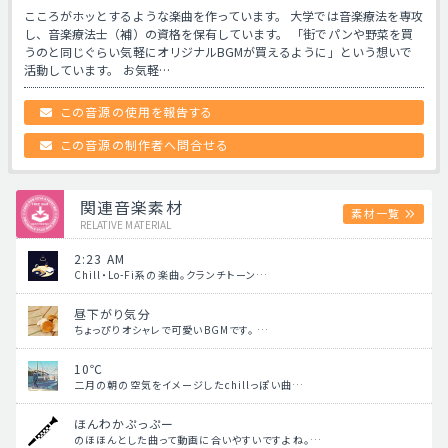
こころがホッとするような楽曲を作っています。 大学では音楽療法を専攻
し、音楽療法士（補）の資格を保有しています。 「街でパンや野菜を買
うのと同じぐらい気軽にオリジナルBGMが買えるように」という想いで
活動しています。 お気軽…
この音源の使用を報告する
この音源の制作者へ問合せる
関連音楽素材
素材一覧
RELATIVE MATERIAL
2:23 AM
Chill・Lo-Fi系の楽曲。クランチトーン…
昼下がり気分
ちょっぴりオシャレで可愛いBGMです。 …
10℃
二月の朝の空気をイメージしたchillっぽい曲…
ほんわかぷっぷー
のほほんとした曲って動画に合いやすいですよね。…