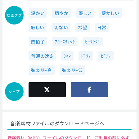
温かい
穏やか
優しい
懐かしい
検索タグ
寂しい
切ない
希望
日常
四拍子
ｱｺｰｽﾃｨｯｸ
ﾋｰﾘﾝｸﾞ
普通の速さ
ｼﾈﾏ
ﾄﾞﾗﾏ
ﾋﾟｱﾉ
弦楽器-高
弦楽器-低
シェア
音楽素材ファイルのダウンロードページへ
音楽素材（MP3）ファイルのダウンロード、ご利用の前に必ず