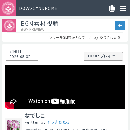
DOVA-SYNDROME
BGM素材視聴
BGM PREVIEW
フリーBGM素材「なでしこ」by ゆうきわたる
公開日
：
2026.05.02
HTML5プレイヤー
なでしこ
written by
ゆうきわたる
素材種別
：
BGM
Tracks
：
1/1
再生時間
：
0:50