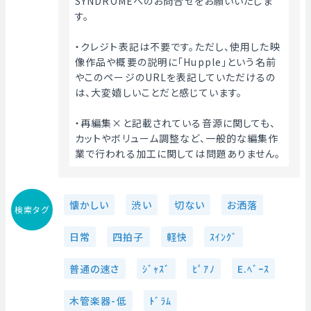
SYNDROMEへのお問合せをお願いいたしま
す。
・クレジト表記は不要です。ただし、使用した映
像作品や概要の説明に「Hupple」という名前
やこのページのURLを表記していただけるの
は、大変嬉しいことだと感じています。
・再編集×と記載されている音源に関しても、
カットやボリューム調整など、一般的な編集作
業で行われる加工に関しては問題ありません。 
懐かしい
渋い
切ない
お洒落
検索タグ
日常
四拍子
軽快
ｽｲﾝｸﾞ
普通の速さ
ｼﾞｬｽﾞ
ﾋﾟｱﾉ
E.ﾍﾞｰｽ
木管楽器-低
ﾄﾞﾗﾑ