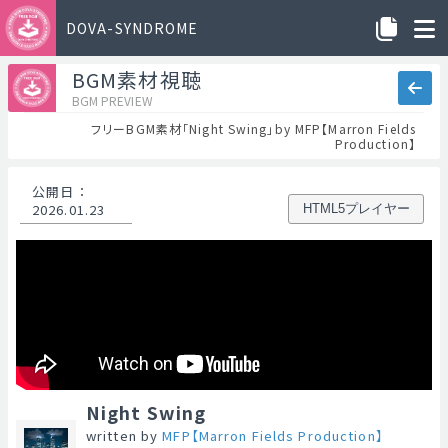
DOVA-SYNDROME
BGM素材視聴
BGM PREVIEW
フリーBGM素材「Night Swing」by MFP【Marron Fields
Production】
公開日
：
2026.01.23
HTML5プレイヤー
Night Swing
written by
MFP【Marron Fields Production】