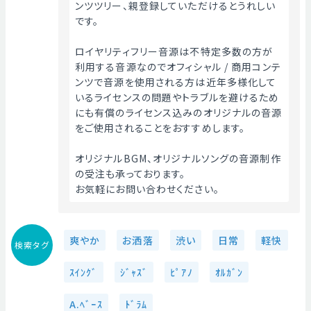
ンツツリー、親登録していただけるとうれしい
です。
ロイヤリティフリー音源は不特定多数の方が
利用する音源なのでオフィシャル / 商用コンテ
ンツで音源を使用される方は近年多様化して
いるライセンスの問題やトラブルを避けるため
にも有償のライセンス込みのオリジナルの音源
をご使用されることをおすすめします。
オリジナルBGM、オリジナルソングの音源制作
の受注も承っております。
お気軽にお問い合わせください。 
爽やか
お洒落
渋い
日常
軽快
検索タグ
ｽｲﾝｸﾞ
ｼﾞｬｽﾞ
ﾋﾟｱﾉ
ｵﾙｶﾞﾝ
A.ﾍﾞｰｽ
ﾄﾞﾗﾑ