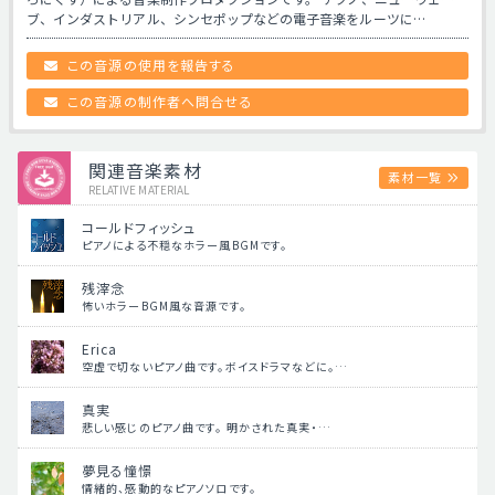
ブ、インダストリアル、シンセポップなどの電子音楽をルーツに…
この音源の使用を報告する
この音源の制作者へ問合せる
関連音楽素材
素材一覧
RELATIVE MATERIAL
コールドフィッシュ
ピアノによる不穏なホラー風BGMです。
残滓念
怖いホラーBGM風な音源です。
Erica
空虚で切ないピアノ曲です。ボイスドラマなどに。…
真実
悲しい感じのピアノ曲です。 明かされた真実・…
夢見る憧憬
情緒的、感動的なピアノソロです。