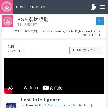
DOVA-SYNDROME
BGM素材視聴
BGM PREVIEW
フリーBGM素材「Lost Intelligence」by MFP【Marron Fields
Production】
公開日
：
2026.01.20
HTML5プレイヤー
Lost Intelligence
written by
MFP【Marron Fields Production】