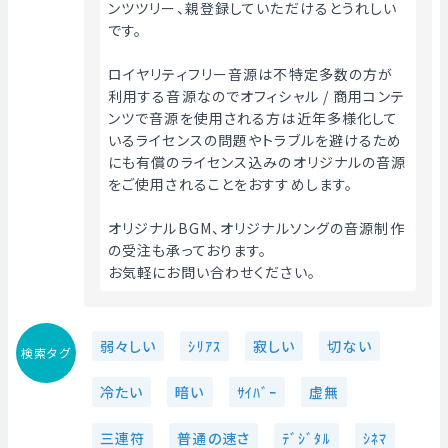
ンツツリー、親登録していただけるとうれしい
です。
ロイヤリティフリー音源は不特定多数の方が
利用する音源なのでオフィシャル / 商用コンテ
ンツで音源を使用される方は近年多様化して
いるライセンスの問題やトラブルを避けるため
にも有償のライセンス込みのオリジナルの音源
をご使用されることをおすすめします。
オリジナルBGM、オリジナルソングの音源制作
の受注も承っております。
お気軽にお問い合わせください。 
弱々しい
ｼﾘｱｽ
寂しい
切ない
検索タグ
冷たい
暗い
ｻｲﾊﾞｰ
虚無
三連符
普通の速さ
ﾃﾞｼﾞﾀﾙ
ｼﾈﾏ