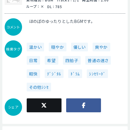
ループ
：
DL
：
785
ほのぼのゆったりとしたBGMです。
コメント
温かい
穏やか
優しい
爽やか
検索タグ
日常
希望
四拍子
普通の速さ
軽快
ﾃﾞｼﾞﾀﾙ
ﾄﾞﾗﾑ
ｼﾝｾﾘｰﾄﾞ
その他ｼﾝｾ
シェア