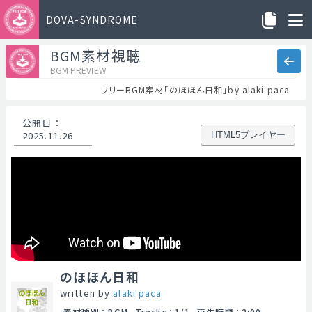
DOVA-SYNDROME
BGM素材視聴
BGM PREVIEW
フリーBGM素材「のほほん日和」by alaki paca
公開日
：
2025.11.26
HTML5プレイヤー
のほほん日和
written by
alaki paca
素材種別
：
BGM
Tracks
：
1/1
再生時間
：
2:00