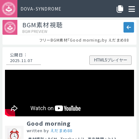
DOVA-SYNDROME
BGM素材視聴
BGM PREVIEW
フリーBGM素材「Good morning」by えだまめ88
公開日
：
2025.11.07
HTML5プレイヤー
Good morning
written by
えだまめ88
素材種別
：
BGM
Tracks
：
1/1
再生時間
：
2:12