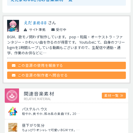
えだまめ88
さん
サイト準拠
受付中
BGM、歌モノ問わず制作しています。 pop・和風・オーケストラ・ファ
ンタジー・かわいい曲を作るのが得意です。 Youtubeにて、自身のフリー
bgmを1時間ループしている動画もございますので、生配信や通勤・通
学、作業のお供などに…
この音源の使用を報告する
この音源の制作者へ問合せる
関連音楽素材
素材一覧
RELATIVE MATERIAL
パステルハウス
穏やか、爽やか、和み系の楽曲です。 20…
昼下がり気分
ちょっぴりオシャレで可愛いBGMです。 …