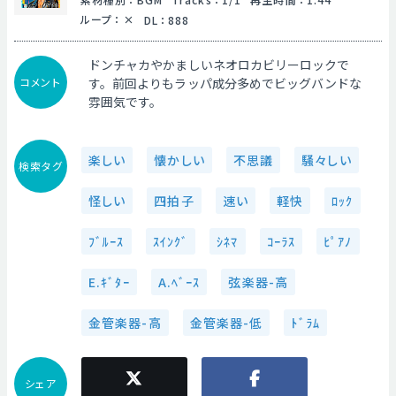
ループ
：
DL
：
888
ドンチャカやかましいネオロカビリーロックで
コメント
す。前回よりもラッパ成分多めでビッグバンドな
雰囲気です。
楽しい
懐かしい
不思議
騒々しい
検索タグ
怪しい
四拍子
速い
軽快
ﾛｯｸ
ﾌﾞﾙｰｽ
ｽｲﾝｸﾞ
ｼﾈﾏ
ｺｰﾗｽ
ﾋﾟｱﾉ
E.ｷﾞﾀｰ
A.ﾍﾞｰｽ
弦楽器-高
金管楽器-高
金管楽器-低
ﾄﾞﾗﾑ
シェア