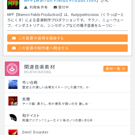
利用条件有
受付中
MFP【Marron Fields Production】は、Kurippertronixxx（くりっぱーと
ろにくす）による音楽制作プロダクションです。 テクノ、ニューウェー
ブ、インダストリアル、シンセポップなどの電子音楽をルーツに…
この音源の使用を報告する
この音源の制作者へ問合せる
関連音楽素材
素材一覧
RELATIVE MATERIAL
弔い合戦
歴史上の激しい合戦をイメージした曲です。 ル…
危機
テーマ曲：夏だし、何か景気が良いのを 激しめ…
和テイスト
和風アジアン？ニューエイジ系のノリの良いBGM…
Devil Disaster