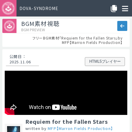
DOVA-SYNDROME
BGM素材視聴
BGM PREVIEW
フリーBGM素材「Requiem for the Fallen Stars」by
MFP【Marron Fields Production】
公開日
：
2025.11.06
HTML5プレイヤー
Requiem for the Fallen Stars
written by
MFP【Marron Fields Production】