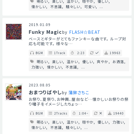
明るい
楽しい
温かい
穏やか
優しい
懐かしい
不思議
騒々しい
可愛い
...
2019.01.09
Funky Magic
by
FLASH☆BEAT
ベースとギターがとてもファンキーな曲です。 ループ対
応も可能です。 様々な…
BGM
1Track
2:23
19963
明るい
楽しい
温かい
優しい
爽やか
お洒落
力強い
懐かしい
不思議
...
2023.08.05
おまつりばやし
by
蒲鉾さちこ
お祭り、夏祭り、お神輿、屋台など…懐かしいお祭りの祭
り囃子をイメージしたちょっ…
BGM
2Tracks
1:04~
19440
明るい
楽しい
温かい
穏やか
優しい
力強い
懐かしい
不思議
騒々しい
...