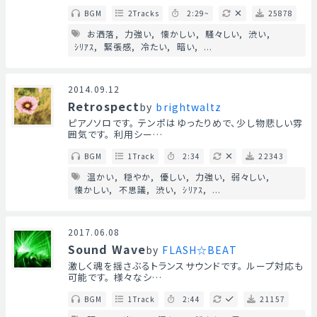
BGM
2Tracks
2:29~
25878
お洒落
力強い
懐かしい
騒々しい
渋い
ｼﾘｱｽ
緊張感
冷たい
暗い
...
2014.09.12
Retrospect
by
brightwaltz
ピアノソロです。 テンポはゆったりめで、少し物悲しい雰
囲気です。 利用シー…
BGM
1Track
2:34
22343
温かい
穏やか
優しい
力強い
弱々しい
懐かしい
不思議
渋い
ｼﾘｱｽ
...
2017.06.08
Sound Wave
by
FLASH☆BEAT
激しく魂を揺さぶるトランスサウンドです。 ループ対応も
可能です。 様々なシ…
BGM
1Track
2:44
21157