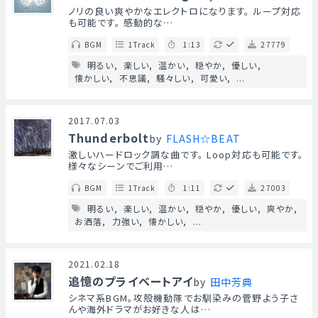
ノリの良い爽やかなエレクトロになります。 ループ対応
も可能です。 感動的な…
BGM
1Track
1:13
27779
明るい
楽しい
温かい
穏やか
優しい
懐かしい
不思議
騒々しい
可愛い
...
2017.07.03
Thunderbolt
by
FLASH☆BEAT
激しいハードロック調な曲です。 Loop対応も可能です。
様々なシーンでご利用…
BGM
1Track
1:11
27003
明るい
楽しい
温かい
穏やか
優しい
爽やか
お洒落
力強い
懐かしい
...
2021.02.18
追憶のプライベートアイ
by
田中芳典
シネマ系BGM。攻殻機動隊でお馴染みの菅野よう子さ
んや海外ドラマがお好きな人は…