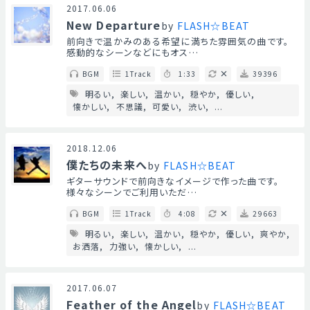
2017.06.06
New Departure
by
FLASH☆BEAT
前向きで温かみのある希望に満ちた雰囲気の曲です。
感動的なシーンなどにもオス…
BGM
1Track
1:33
39396
明るい
楽しい
温かい
穏やか
優しい
懐かしい
不思議
可愛い
渋い
...
2018.12.06
僕たちの未来へ
by
FLASH☆BEAT
ギターサウンドで前向きなイメージで作った曲です。
様々なシーンでご利用いただ…
BGM
1Track
4:08
29663
明るい
楽しい
温かい
穏やか
優しい
爽やか
お洒落
力強い
懐かしい
...
2017.06.07
Feather of the Angel
by
FLASH☆BEAT