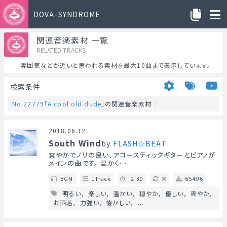
DOVA-SYNDROME
関連音楽素材 一覧
RELATED TRACKS
雰囲気などが近いと思われる素材を最大10曲まで表示しています。
検索条件
No.22779「A cool old dude」
の関連音楽素材
2018.06.12
South Wind
by
FLASH☆BEAT
爽やかでノリの良い、アコースティックギターとピアノが
メインの曲です。 温かく…
BGM
1Track
2:30
65496
明るい
楽しい
温かい
穏やか
優しい
爽やか
お洒落
力強い
懐かしい
...