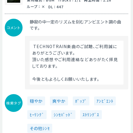
ループ
：
DL
：
447
静寂の中一定のリズムを刻むアンビエント調の曲
コメント
です。
 TECHNOTRAIN楽曲のご試聴、ご利用誠に
ありがとうございます。
頂いた感想やご利用連絡などありがたく拝見
しております。
今後ともよろしくお願いいたします。 
穏やか
爽やか
ﾎﾟｯﾌﾟ
ｱﾝﾋﾞｴﾝﾄ
検索タグ
ﾋｰﾘﾝｸﾞ
ｼﾝｾﾊﾟｯﾄﾞ
ｽﾄﾘﾝｸﾞｽ
その他ｼﾝｾ