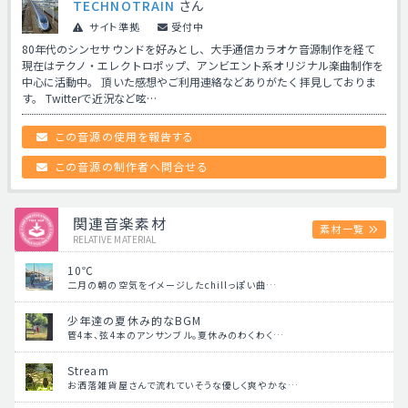
TECHNOTRAIN
さん
サイト準拠
受付中
80年代のシンセサウンドを好みとし、大手通信カラオケ音源制作を経て
現在はテクノ・エレクトロポップ、アンビエント系オリジナル楽曲制作を
中心に活動中。 頂いた感想やご利用連絡などありがたく拝見しておりま
す。 Twitterで近況など呟…
この音源の使用を報告する
この音源の制作者へ問合せる
関連音楽素材
素材一覧
RELATIVE MATERIAL
10℃
二月の朝の空気をイメージしたchillっぽい曲…
少年達の夏休み的なBGM
管4本、弦4本のアンサンブル。夏休みのわくわく…
Stream
お洒落雑貨屋さんで流れていそうな優しく爽やかな…