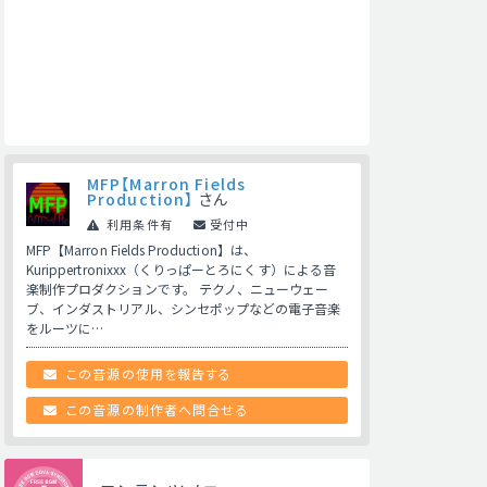
MFP【Marron Fields
Production】
さん
利用条件有
受付中
MFP【Marron Fields Production】は、
Kurippertronixxx（くりっぱーとろにくす）による音
楽制作プロダクションです。 テクノ、ニューウェー
ブ、インダストリアル、シンセポップなどの電子音楽
をルーツに…
この音源の使用を報告する
この音源の制作者へ問合せる