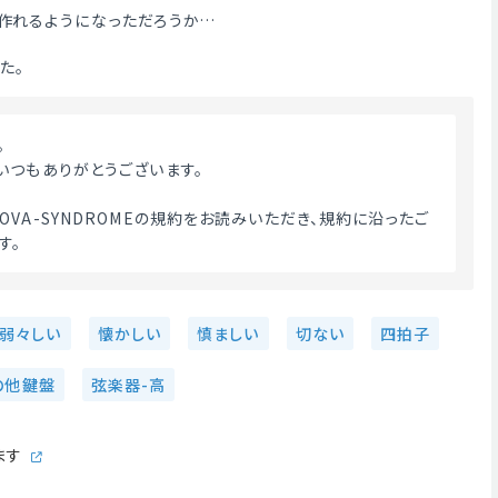
作れるようになっただろうか…
した。
。
いつもありがとうございます。
VA-SYNDROMEの規約をお読みいただき、規約に沿ったご
。 
弱々しい
懐かしい
慎ましい
切ない
四拍子
の他鍵盤
弦楽器-高
ます