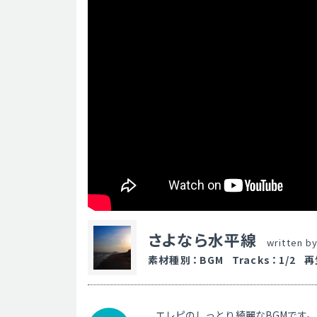
さよなら水平線
written b
素材種別
：
BGM
Tracks
：
1/2
再
エレピのしっとり綺麗なBGMです。