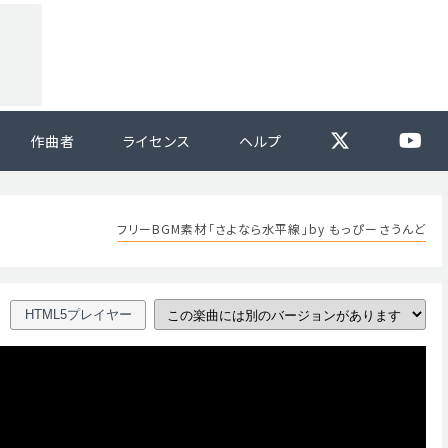
作曲者
ライセンス
ヘルプ
フリーBGM素材「さよなら水平線」by もっぴーさうんど
HTML5プレイヤー