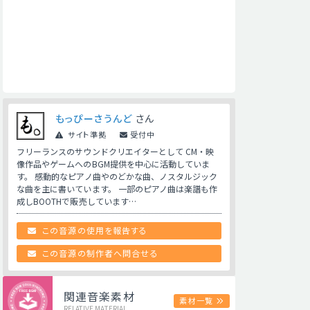
もっぴーさうんど
さん
サイト準拠
受付中
フリーランスのサウンドクリエイターとして CM・映
像作品やゲームへのBGM提供を中心に活動していま
す。 感動的なピアノ曲やのどかな曲、ノスタルジック
な曲を主に書いています。 一部のピアノ曲は楽譜も作
成しBOOTHで販売しています…
この音源の使用を報告する
この音源の制作者へ問合せる
関連音楽素材
素材一覧
RELATIVE MATERIAL