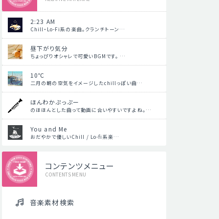
2:23 AM
Chill・Lo-Fi系の楽曲。クランチトーン…
昼下がり気分
ちょっぴりオシャレで可愛いBGMです。 …
10℃
二月の朝の空気をイメージしたchillっぽい曲…
ほんわかぷっぷー
のほほんとした曲って動画に合いやすいですよね。…
You and Me
おだやかで優しいChill / Lo-fi系楽…
コンテンツメニュー
CONTENTS MENU
音楽素材検索