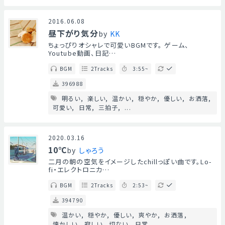
2016.06.08
昼下がり気分
by
KK
ちょっぴりオシャレで可愛いBGMです。 ゲーム、
Youtube動画、日記…
BGM
2Tracks
3:55~
396988
明るい
楽しい
温かい
穏やか
優しい
お洒落
可愛い
日常
三拍子
...
2020.03.16
10℃
by
しゃろう
二月の朝の空気をイメージしたchillっぽい曲です。Lo-
fi・エレクトロニカ…
BGM
2Tracks
2:53~
394790
温かい
穏やか
優しい
爽やか
お洒落
懐かしい
寂しい
切ない
日常
...