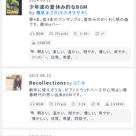
少年達の夏休み的なBGM
by
鷹尾まさき(タカオマサキ)
管4本、弦4本のアンサンブル。夏休みのわくわく感の曲
です。 再Mixバー…
BGM
2Tracks
1:39~
196059
明るい
楽しい
温かい
穏やか
優しい
爽やか
ﾌｧﾝﾀｼﾞｰ
日常
希望
...
2015.06.22
Recollections
by
GT-K
劇伴に使えそうな、ピアノとウッドベースが心地よい青
春時代の思い出系BGMです。…
BGM
1Track
3:34
153494
明るい
温かい
穏やか
優しい
爽やか
懐かしい
日常
希望
四拍子
...