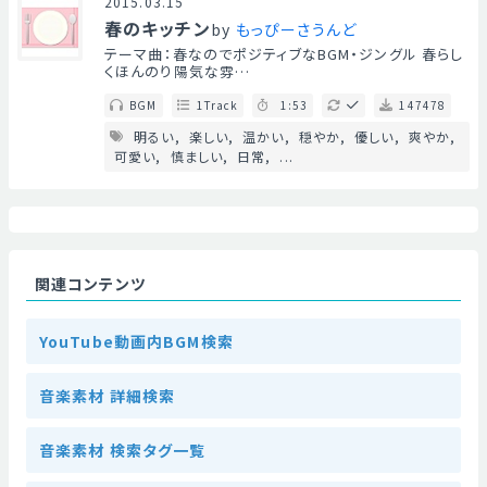
2015.03.15
春のキッチン
by
もっぴーさうんど
テーマ曲：春なのでポジティブなBGM・ジングル 春らし
くほんのり陽気な雰…
BGM
1Track
1:53
147478
明るい
楽しい
温かい
穏やか
優しい
爽やか
可愛い
慎ましい
日常
...
関連コンテンツ
YouTube動画内BGM検索
音楽素材 詳細検索
音楽素材 検索タグ一覧