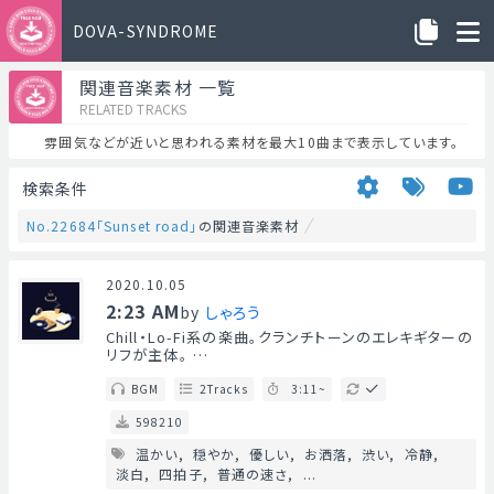
DOVA-SYNDROME
関連音楽素材 一覧
RELATED TRACKS
雰囲気などが近いと思われる素材を最大10曲まで表示しています。
検索条件
No.22684「Sunset road」
の関連音楽素材
2020.10.05
2:23 AM
by
しゃろう
Chill・Lo-Fi系の楽曲。クランチトーンのエレキギターの
リフが主体。 …
BGM
2Tracks
3:11~
598210
温かい
穏やか
優しい
お洒落
渋い
冷静
淡白
四拍子
普通の速さ
...