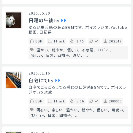
2016.05.30
日曜の午後
by
KK
ゆるい生活感のあるBGMです。 ボイスラジオ、Youtube
動画、日記系…
BGM
1Track
1:45
202147
温かい
穏やか
優しい
不思議
ｺﾒﾃﾞｨｰ
怪しい
日常
四拍子
遅い
...
2016.01.16
自宅にて
by
KK
自宅でごろごろしてる感じの日常系BGMです。 ボイスラ
ジオ、Youtub…
BGM
1Track
5:56
200000
明るい
楽しい
温かい
穏やか
優しい
可愛い
ｺﾒﾃﾞｨｰ
日常
四拍子
...
2014.09.21