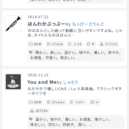
2014.07.22
ほんわかぷっぷー
by
もっぴーさうんど
のほほんとした曲って動画に合いやすいですよね。 じゃ
あ、タイトルものほほんと…
BGM
1Track
1:16
317115
明るい
楽しい
温かい
穏やか
優しい
爽やか
お洒落
可愛い
慎ましい
...
2020.12.15
You and Me
by
しゃろう
おだやかで優しいChill / Lo-fi系楽曲。 クラシックギタ
ーのリフを…
BGM
2Tracks
1:47~
287204
温かい
穏やか
優しい
お洒落
懐かしい
慎ましい
切ない
四拍子
遅い
...