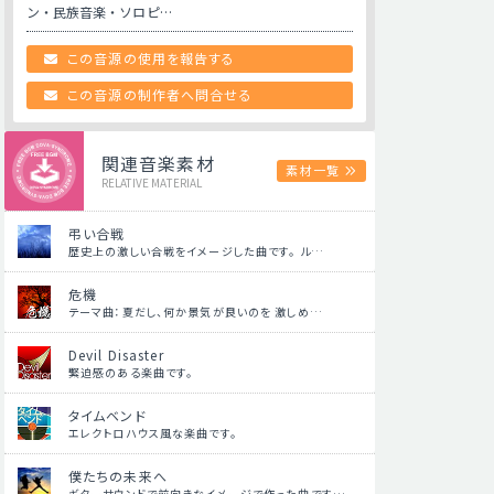
ン・民族音楽・ソロピ…
この音源の使用を報告する
この音源の制作者へ問合せる
関連音楽素材
素材一覧
RELATIVE MATERIAL
弔い合戦
歴史上の激しい合戦をイメージした曲です。 ル…
危機
テーマ曲：夏だし、何か景気が良いのを 激しめ…
Devil Disaster
緊迫感のある楽曲です。
タイムベンド
エレクトロハウス風な楽曲です。
僕たちの未来へ
ギターサウンドで前向きなイメージで作った曲です…