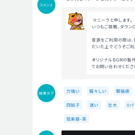
コメント
 マニーラと申します。
いつもご視聴、ダウン
音源をご利用の際は、D
だいた上でどうぞご利
オリジナルBGMの製作
てお問い合わせください
力強い
騒々しい
緊張感
検索タグ
四拍子
速い
壮大
ﾛｯｸ
弦楽器-高