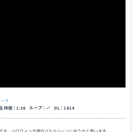
ニーラ
ループ
：
生時間
：
1:36
DL
：
1614
です。ハロウィンや夜のバトルシーンに合うかと思います。