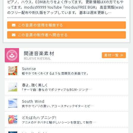
ピアノ、ハウス、EDMあたりをよく作ってます。 更新情報はXの方でもや
ってます。modus99999 YouTube「modus/FREE BGM」 高音質版(wav)
のフリー配布や耐久版をアップしています。 基本は週末更新し…
この音源の使用を報告する
この音源の制作者へ問合せる
関連音楽素材
素材一覧
RELATIVE MATERIAL
Sunrise
軽やかでわくわくするような雰囲気の楽曲です。
春よ、強く美しく
「テーマ曲：春なのでポジティブなBGM・ジング…
South Wind
爽やかでノリの良い、アコースティックギターとピ…
どたばたハプニング！
アニメのドタバタと騒がしいシーンを想定して制作…