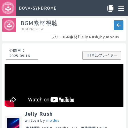
DOVA-SYNDROME
BGM素材視聴
BGM PREVIEW
フリーBGM素材「Jelly Rush」by modus
公開日
：
2025.09.16
HTML5プレイヤー
Jelly Rush
written by
modus
素材種別
：
BGM
Tracks
：
1/1
再生時間
：
2:30