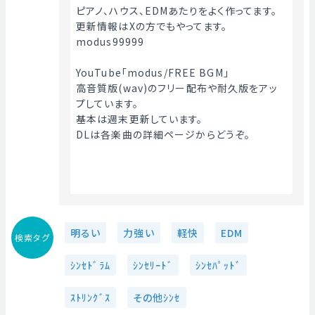
ピアノ、ハウス、EDMあたりをよく作ってます。
更新情報はXの方でもやってます。
modus99999
YouTube「modus/FREE BGM」
高音質版(wav)のフリー配布や耐久版をアッ
プしています。
基本は週末更新しています。
DLは各楽曲の詳細ページからどうぞ。
明るい
力強い
軽快
EDM
検索タグ
ｼﾝｾﾄﾞﾗﾑ
ｼﾝｾﾘｰﾄﾞ
ｼﾝｾﾊﾟｯﾄﾞ
ｽﾄﾘﾝｸﾞｽ
その他ｼﾝｾ