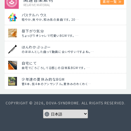
素材一覧
RELATIVE MATERIAL
パステルハウス
穏やか、爽やか、和み系の楽曲です。 20…
昼下がり気分
ちょっぴりオシャレで可愛いBGMです。 …
ほんわかぷっぷー
のほほんとした曲って動画に合いやすいですよね。…
自宅にて
自宅でごろごろしてる感じの日常系BGMです。 …
少年達の夏休み的なBGM
管4本、弦4本のアンサンブル。夏休みのわくわく…
COPYRIGHT © 2026, DOVA-SYNDROME. ALL RIGHTS RESERVED.