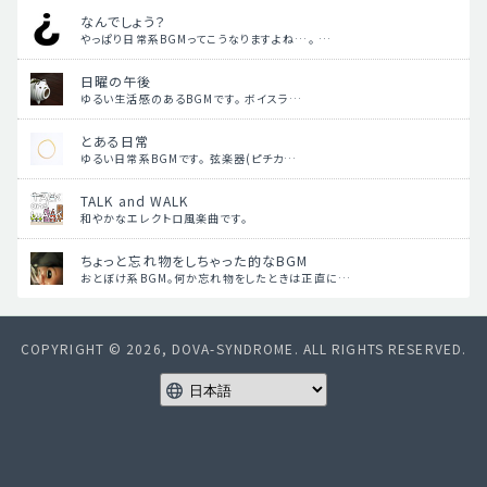
なんでしょう？
やっぱり日常系BGMってこうなりますよね…。 …
日曜の午後
ゆるい生活感のあるBGMです。 ボイスラ…
とある日常
ゆるい日常系BGMです。 弦楽器(ピチカ…
TALK and WALK
和やかなエレクトロ風楽曲です。
ちょっと忘れ物をしちゃった的なBGM
おとぼけ系BGM。何か忘れ物をしたときは正直に…
COPYRIGHT © 2026, DOVA-SYNDROME. ALL RIGHTS RESERVED.