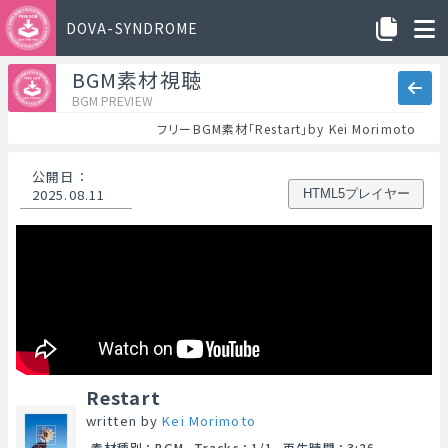
DOVA-SYNDROME
BGM素材視聴
BGM PREVIEW
フリーBGM素材「Restart」by Kei Morimoto
公開日
：
2025.08.11
HTML5プレイヤー
Restart
written by
Kei Morimoto
素材種別
：
BGM
Tracks
：
1/1
再生時間
：
3:26