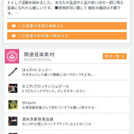
トとして活動を始めました。 あなたの生活や人生の思い出の一部に残る
音楽になれたら嬉しいです。 ■使用許可に関して 個別の確認は不要で
す。 …
この音源の使用を報告する
この音源の制作者へ問合せる
関連音楽素材
素材一覧
RELATIVE MATERIAL
ほんわかぷっぷー
のほほんとした曲って動画に合いやすいですよね。…
おどれグロッケンシュピール
4つ打ちバンドサウンド。 エレキギターのカッ…
Stream
お洒落雑貨屋さんで流れていそうな優しく爽やかな…
週末京都現実逃避
おしゃれな感じのバンドサウンド。なんとなくショ…