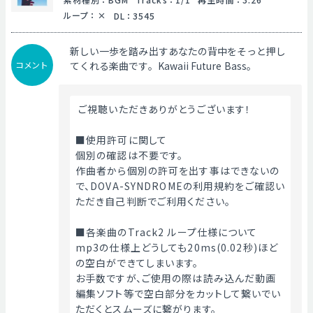
ループ
：
DL
：
3545
新しい一歩を踏み出すあなたの背中をそっと押し
コメント
てくれる楽曲です。Kawaii Future Bass。
 ご視聴いただきありがとうございます！
■使用許可に関して
個別の確認は不要です。
作曲者から個別の許可を出す事はできないの
で、DOVA-SYNDROMEの利用規約をご確認い
ただき自己判断でご利用ください。
■各楽曲のTrack2 ループ仕様について
mp3の仕様上どうしても20ms(0.02秒)ほど
の空白ができてしまいます。
お手数ですが、ご使用の際は読み込んだ動画
編集ソフト等で空白部分をカットして繋いでい
ただくとスムーズに繋がります。