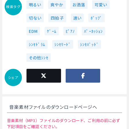
明るい
爽やか
お洒落
可愛い
検索タグ
切ない
四拍子
速い
ﾎﾟｯﾌﾟ
EDM
ｹﾞｰﾑ
ﾋﾟｱﾉ
ﾊﾟｰｶｯｼｮﾝ
ｼﾝｾﾄﾞﾗﾑ
ｼﾝｾﾘｰﾄﾞ
ｼﾝｾﾊﾟｯﾄﾞ
その他ｼﾝｾ
シェア
音楽素材ファイルのダウンロードページへ
音楽素材（MP3）ファイルのダウンロード、ご利用の前に必ず
下記項目をご確認ください。