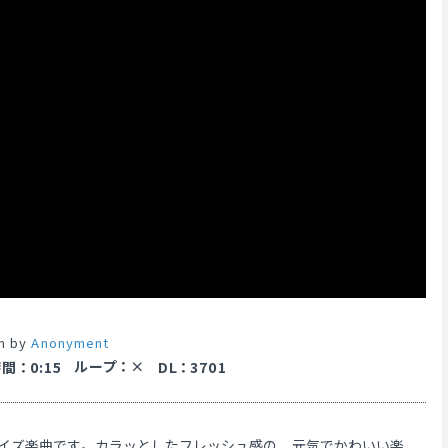
en by
Anonyment
ループ
：
時間
：
0:15
DL
：
3701
イズ楽曲です。カラッとしたフレッシュ感の、元気でかわいい楽