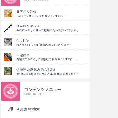
昼下がり気分
ちょっぴりオシャレで可愛いBGMです。 …
ほんわかぷっぷー
のほほんとした曲って動画に合いやすいですよね。…
Cat life
超人気YouTuber『水溜りボンド』さんの定…
自宅にて
自宅でごろごろしてる感じの日常系BGMです。 …
少年達の夏休み的なBGM
管4本、弦4本のアンサンブル。夏休みのわくわく…
コンテンツメニュー
CONTENTS MENU
音楽素材検索