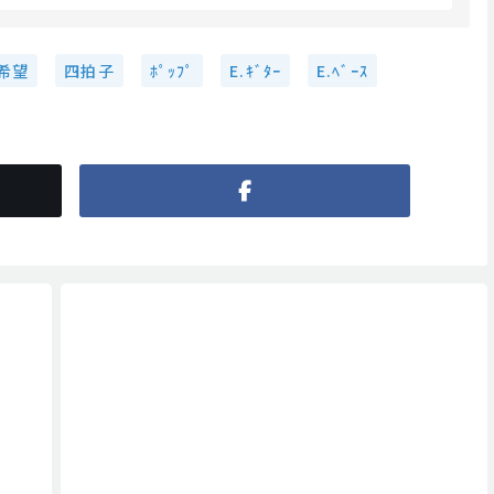
希望
四拍子
ﾎﾟｯﾌﾟ
E.ｷﾞﾀｰ
E.ﾍﾞｰｽ