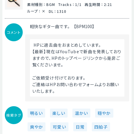
素材種別
：
BGM
Tracks
：
1/1
再生時間
：
2:21
ループ
：
DL
：
1310
軽快なギター曲です。【BPM100】
コメント
 HPに過去曲をおまとめしています。
【最新】現在はYouTubeで新曲を発表しており
ますので、HPのトップページリンクから是非ご
覧くださいませ。
ご依頼受け付けております。
ご連絡はHPお問い合わせフォームよりお願い
いたします。 
明るい
楽しい
温かい
穏やか
検索タグ
爽やか
可愛い
日常
四拍子