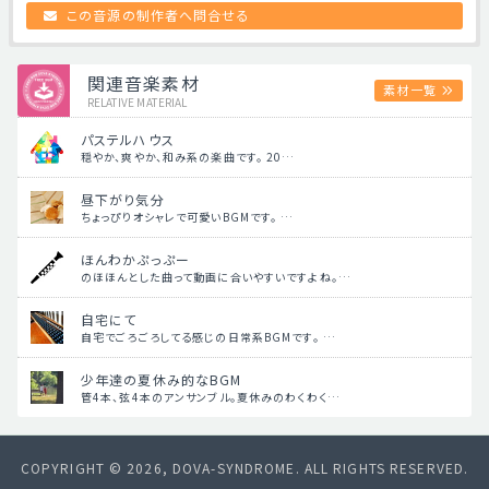
この音源の制作者へ問合せる
関連音楽素材
素材一覧
RELATIVE MATERIAL
パステルハウス
穏やか、爽やか、和み系の楽曲です。 20…
昼下がり気分
ちょっぴりオシャレで可愛いBGMです。 …
ほんわかぷっぷー
のほほんとした曲って動画に合いやすいですよね。…
自宅にて
自宅でごろごろしてる感じの日常系BGMです。 …
少年達の夏休み的なBGM
管4本、弦4本のアンサンブル。夏休みのわくわく…
COPYRIGHT © 2026, DOVA-SYNDROME. ALL RIGHTS RESERVED.