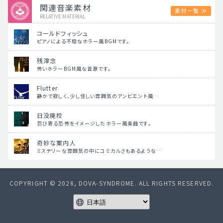
関連音楽素材
素材一覧
RELATIVE MATERIAL
コールドフィッシュ
ピアノによる不穏なホラー風BGMです。
残滓念
怖いホラーBGM風な音源です。
Flutter
静かで寂しく、少し怪しい雰囲気のアンビエント風…
日没廃校
忍び寄る恐怖をイメージしたホラー風楽曲です。
奇妙な案内人
ミステリーな雰囲気の中にコミカルさもあるような…
COPYRIGHT © 2026, DOVA-SYNDROME. ALL RIGHTS RESERVED.