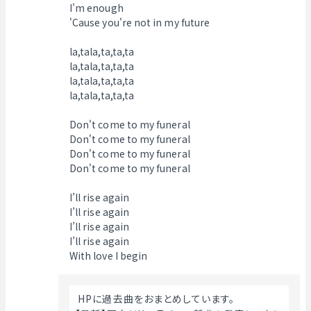
I'm enough
'Cause you're not in my future
la,tala,ta,ta,ta
la,tala,ta,ta,ta
la,tala,ta,ta,ta
la,tala,ta,ta,ta
Don't come to my funeral
Don't come to my funeral
Don't come to my funeral
Don't come to my funeral
I’ll rise again
I’ll rise again
I’ll rise again
I’ll rise again
With love I begin
 HPに過去曲をおまとめしています。