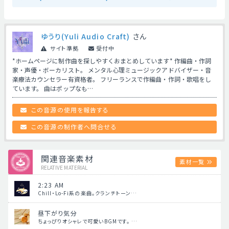
ゆうり(Yuli Audio Craft)
さん
サイト準拠
受付中
*ホームページに制作曲を探しやすくおまとめしています* 作編曲・作詞
家・声優・ボーカリスト。 メンタル心理ミュージックアドバイザー・音
楽療法カウンセラー有資格者。 フリーランスで作編曲・作詞・歌唱をし
ています。 曲はポップなも…
この音源の使用を報告する
この音源の制作者へ問合せる
関連音楽素材
素材一覧
RELATIVE MATERIAL
2:23 AM
Chill・Lo-Fi系の楽曲。クランチトーン…
昼下がり気分
ちょっぴりオシャレで可愛いBGMです。 …