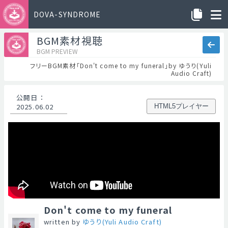
DOVA-SYNDROME
BGM素材視聴
BGM PREVIEW
フリーBGM素材「Don't come to my funeral」by ゆうり(Yuli
Audio Craft)
公開日
：
2025.06.02
HTML5プレイヤー
Don't come to my funeral
written by
ゆうり(Yuli Audio Craft)