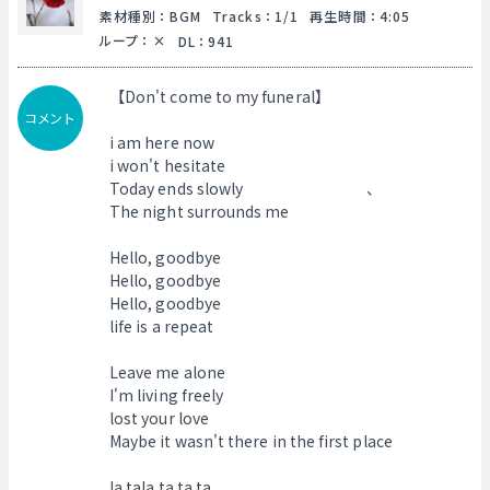
素材種別
：
BGM
Tracks
：
1/1
再生時間
：
4:05
ループ
：
DL
：
941
【Don't come to my funeral】
コメント
i am here now
i won't hesitate
Today ends slowly 、
The night surrounds me
Hello, goodbye
Hello, goodbye
Hello, goodbye
life is a repeat
Leave me alone
I'm living freely
lost your love
Maybe it wasn't there in the first place
la,tala,ta,ta,ta