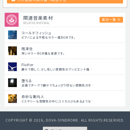
関連音楽素材
素材一覧
RELATIVE MATERIAL
コールドフィッシュ
ピアノによる不穏なホラー風BGMです。
残滓念
怖いホラーBGM風な音源です。
Flutter
静かで寂しく、少し怪しい雰囲気のアンビエント風…
堕ちる
古風でダークで静かでちょっぴり切ない雰囲気のB…
奇妙な案内人
ミステリーな雰囲気の中にコミカルさもあるような…
COPYRIGHT © 2026, DOVA-SYNDROME. ALL RIGHTS RESERVED.