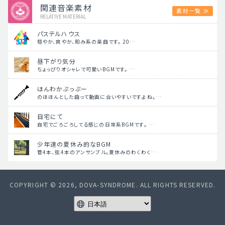
関連音楽素材
素材一覧
RELATIVE MATERIAL
パステルハウス
穏やか、爽やか、和み系の楽曲です。 20…
昼下がり気分
ちょっぴりオシャレで可愛いBGMです。 …
ほんわかぷっぷー
のほほんとした曲って動画に合いやすいですよね。…
自宅にて
自宅でごろごろしてる感じの日常系BGMです。 …
少年達の夏休み的なBGM
管4本、弦4本のアンサンブル。夏休みのわくわく…
COPYRIGHT © 2026, DOVA-SYNDROME. ALL RIGHTS RESERVED.