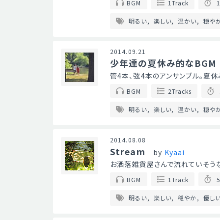
BGM
1Track
1
明るい
楽しい
温かい
穏や
2014.09.21
少年達の夏休み的なBGM
管4本、弦4本のアンサンブル。夏休
BGM
2Tracks
明るい
楽しい
温かい
穏や
2014.08.08
Stream
by
Kyaai
お洒落雑貨屋さんで流れていそうな優
BGM
1Track
5
明るい
楽しい
穏やか
優し