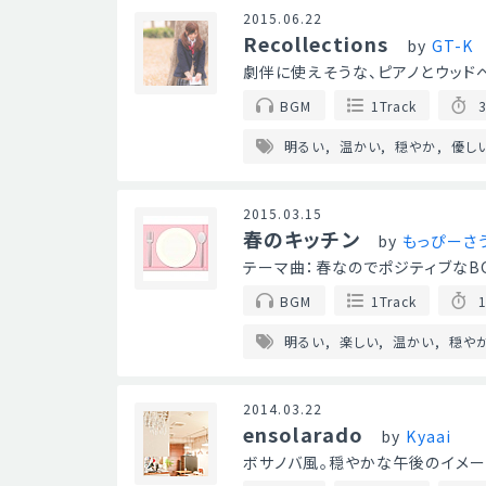
2015.06.22
Recollections
by
GT-K
劇伴に使えそうな、ピアノとウッド
BGM
1Track
3
明るい
温かい
穏やか
優し
2015.03.15
春のキッチン
by
もっぴーさ
テーマ曲：春なのでポジティブなB
BGM
1Track
1
明るい
楽しい
温かい
穏や
2014.03.22
ensolarado
by
Kyaai
ボサノバ風。穏やかな午後のイメー