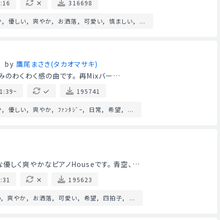
:16
316698
か
優しい
爽やか
お洒落
可愛い
慎ましい
...
by
鷹尾まさき(タカオマサキ)
みのわくわく感の曲です。 再Mixバー…
1:39~
195741
か
優しい
爽やか
ﾌｧﾝﾀｼﾞｰ
日常
希望
...
しく爽やかなピアノHouseです。 青空、…
:31
195623
い
爽やか
お洒落
可愛い
希望
四拍子
...