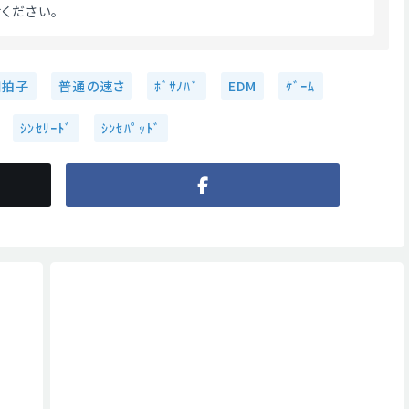
ください。 
四拍子
普通の速さ
ﾎﾞｻﾉﾊﾞ
EDM
ｹﾞｰﾑ
ｼﾝｾﾘｰﾄﾞ
ｼﾝｾﾊﾟｯﾄﾞ