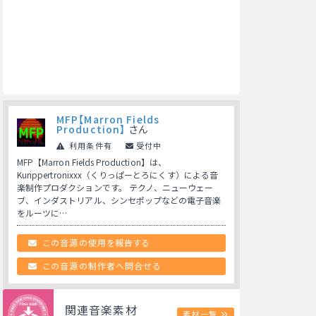
MFP【Marron Fields
Production】
さん
利用条件有
受付中
MFP【Marron Fields Production】は、
Kurippertronixxx（くりっぱーとろにくす）による音
楽制作プロダクションです。 テクノ、ニューウェー
ブ、インダストリアル、シンセポップなどの電子音楽
をルーツに…
この音源の使用を報告する
この音源の制作者へ問合せる
関連音楽素材
素材一覧