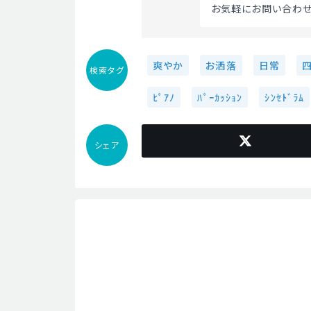
お気軽にお問い合わせ
爽やか
お洒落
日常
検索タグ
ﾋﾟｱﾉ
ﾊﾟｰｶｯｼｮﾝ
ｼﾝｾﾄﾞﾗﾑ
シェア