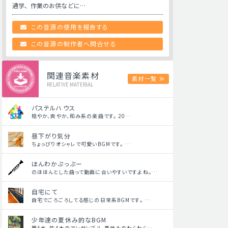
通学、作業のお供などに…
この音源の使用を報告する
この音源の制作者へ問合せる
関連音楽素材
素材一覧
RELATIVE MATERIAL
パステルハウス
穏やか、爽やか、和み系の楽曲です。 20…
昼下がり気分
ちょっぴりオシャレで可愛いBGMです。 …
ほんわかぷっぷー
のほほんとした曲って動画に合いやすいですよね。…
自宅にて
自宅でごろごろしてる感じの日常系BGMです。 …
少年達の夏休み的なBGM
管4本、弦4本のアンサンブル。夏休みのわくわく…