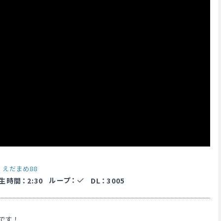
y
えだまめ88
ループ
：
生時間
：
2:30
DL
：
3005
です！