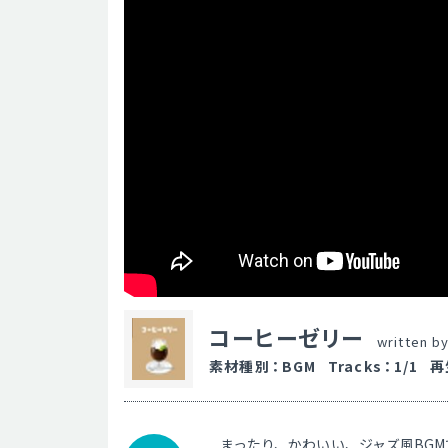
コーヒーゼリー
written b
素材種別
：
BGM
Tracks
：
1/1
再
まったり、かわいい、ジャズ風BGM