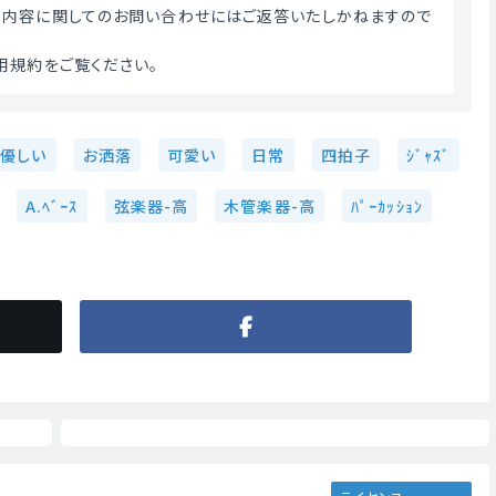
る内容に関してのお問い合わせにはご返答いたしかねますので
用規約をご覧ください。 
優しい
お洒落
可愛い
日常
四拍子
ｼﾞｬｽﾞ
A.ﾍﾞｰｽ
弦楽器-高
木管楽器-高
ﾊﾟｰｶｯｼｮﾝ