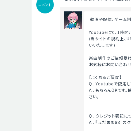
コメント
 動画や配信、ゲーム
Youtubeにて、1
(当サイトの規約上、
いいたします)
楽曲制作のご依頼受け
お気軽にお問い合わせ
【よくあるご質問】
Q . Youtubeで使
A . もちろんOKで
さい。
Q . クレジット表記に
A . 『えだまめ88