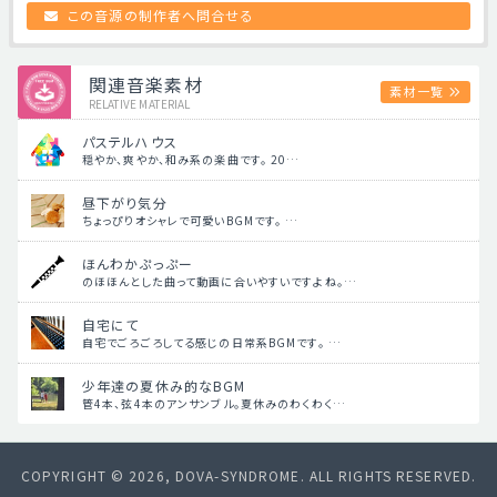
この音源の制作者へ問合せる
関連音楽素材
素材一覧
RELATIVE MATERIAL
パステルハウス
穏やか、爽やか、和み系の楽曲です。 20…
昼下がり気分
ちょっぴりオシャレで可愛いBGMです。 …
ほんわかぷっぷー
のほほんとした曲って動画に合いやすいですよね。…
自宅にて
自宅でごろごろしてる感じの日常系BGMです。 …
少年達の夏休み的なBGM
管4本、弦4本のアンサンブル。夏休みのわくわく…
COPYRIGHT © 2026, DOVA-SYNDROME. ALL RIGHTS RESERVED.