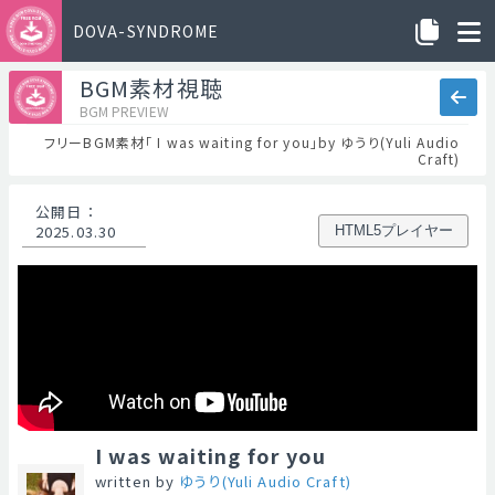
DOVA-SYNDROME
BGM素材視聴
BGM PREVIEW
フリーBGM素材「 I was waiting for you」by ゆうり(Yuli Audio
Craft)
公開日
：
2025.03.30
HTML5プレイヤー
I was waiting for you
written by
ゆうり(Yuli Audio Craft)