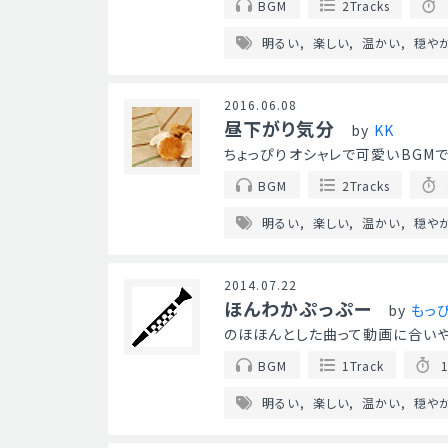
BGM
2Tracks
明るい
楽しい
温かい
穏や
2016.06.08
昼下がり気分
by
KK
ちょっぴりオシャレで可愛いBGMです
BGM
2Tracks
明るい
楽しい
温かい
穏や
2014.07.22
ほんわかぷっぷー
by
もっ
のほほんとした曲って動画に合いや
BGM
1Track
1
明るい
楽しい
温かい
穏や