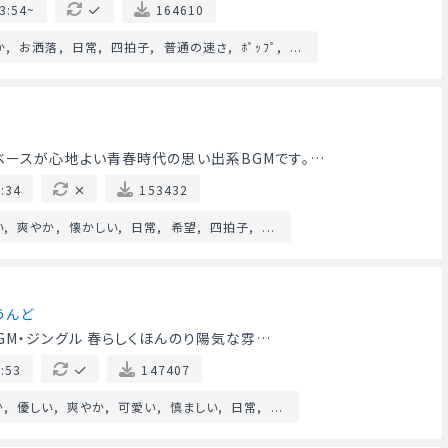
3:54~
164610
か
お洒落
日常
四拍子
普通の速さ
ﾎﾟｯﾌﾟ
...
ベースが心地よい青春時代の思い出系BGMです。…
:34
153432
い
爽やか
懐かしい
日常
希望
四拍子
...
うんど
GM・ジングル 春らしくほんのり陽気な雰…
:53
147407
か
優しい
爽やか
可愛い
慎ましい
日常
...