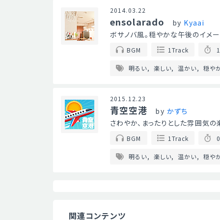
2014.03.22
ensolarado
by
Kyaai
ボサノバ風。穏やかな午後のイメー
BGM
1Track
1
明るい
楽しい
温かい
穏や
2015.12.23
青空空港
by
かずち
さわやか、まったりとした雰囲気の
BGM
1Track
0
明るい
楽しい
温かい
穏や
関連コンテンツ