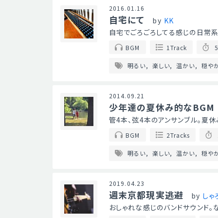
2016.01.16
自宅にて
by
KK
自宅でごろごろしてる感じの日常系BG
BGM
1Track
5
明るい
楽しい
温かい
穏や
2014.09.21
少年達の夏休み的なBGM
管4本、弦4本のアンサンブル。夏休
BGM
2Tracks
明るい
楽しい
温かい
穏や
2019.04.23
週末京都現実逃避
by
しゃ
おしゃれな感じのバンドサウンド。