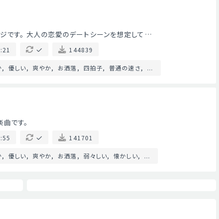
ジです。 大人の恋愛のデートシーンを想定して…
:21
144839
か
優しい
爽やか
お洒落
四拍子
普通の速さ
...
楽曲です。
:55
141701
か
優しい
爽やか
お洒落
弱々しい
懐かしい
...