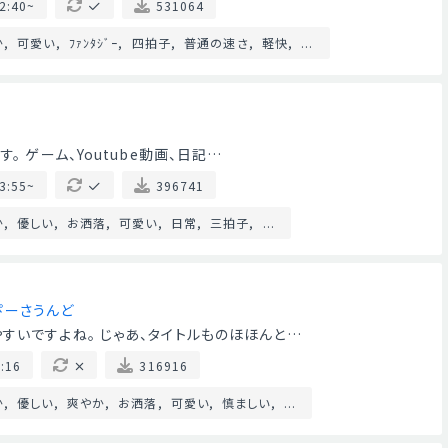
2:40~
531064
か
可愛い
ﾌｧﾝﾀｼﾞｰ
四拍子
普通の速さ
軽快
...
。 ゲーム、Youtube動画、日記…
3:55~
396741
か
優しい
お洒落
可愛い
日常
三拍子
...
ぴーさうんど
すいですよね。 じゃあ、タイトルものほほんと…
:16
316916
か
優しい
爽やか
お洒落
可愛い
慎ましい
...