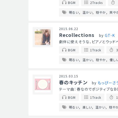
BGM
2Tracks
明るい
温かい
穏やか
爽や
2015.06.22
Recollections
by
GT-K
劇伴に使えそうな、ピアノとウッド
BGM
1Track
3
明るい
温かい
穏やか
優し
2015.03.15
春のキッチン
by
もっぴーさ
テーマ曲：春なのでポジティブなB
BGM
1Track
1
明るい
楽しい
温かい
穏や