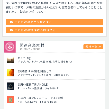
す。旅好きで国内を色々と移動した自分が腰を下ろし落ち着いた場所が沖
縄という事で、沖縄の友達からいただいた言葉を使わせてもらうことにし
ました。 【お知らせ】 2022…
この音源の使用を報告する
この音源の制作者へ問合せる
関連音楽素材
素材一覧
RELATIVE MATERIAL
Morning
ポップ/カントリー。休日の朝、列車に揺られてい…
野良猫は宇宙を目指した
バンドサウンド。テレキャスター2本がメイン。 …
SUMMER TRIANGLE
Future Bass系楽曲。 タイトルは「…
しゅわしゅわハニーレモン350ml
4つ打ち系Kawaii Future Bass…