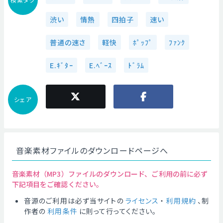
渋い
情熱
四拍子
速い
普通の速さ
軽快
ﾎﾟｯﾌﾟ
ﾌｧﾝｸ
E.ｷﾞﾀｰ
E.ﾍﾞｰｽ
ﾄﾞﾗﾑ
シェア
音楽素材ファイルのダウンロードページへ
音楽素材（MP3）ファイルのダウンロード、ご利用の前に必ず
下記項目をご確認ください。
音源のご利用は必ず当サイトの
ライセンス
・
利用規約
、制
作者の
利用条件
に則って行ってください。