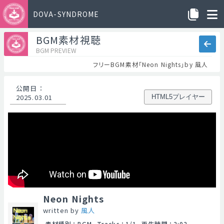
DOVA-SYNDROME
BGM素材視聴
BGM PREVIEW
フリーBGM素材「Neon Nights」by 風人
公開日
：
2025.03.01
HTML5プレイヤー
Neon Nights
written by
風人
素材種別
：
BGM
Tracks
：
1/1
再生時間
：
2:02