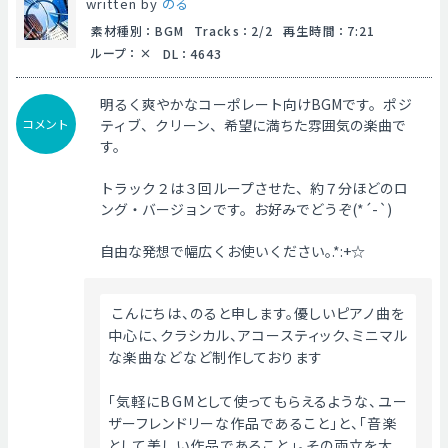
written by
のる
素材種別
：
BGM
Tracks
：
2/2
再生時間
：
7:21
ループ
：
DL
：
4643
明るく爽やかなコーポレート向けBGMです。ポジ
コメント
ティブ、クリーン、希望に満ちた雰囲気の楽曲で
す。
トラック２は３回ループさせた、約７分ほどのロ
ング・バージョンです。お好みでどうぞ(*´-`)
自由な発想で幅広くお使いください｡.*:+☆
 こんにちは、のると申します。優しいピアノ曲を
中心に、クラシカル、アコースティック、ミニマル
な楽曲などなど制作しております
「気軽にBGMとして使ってもらえるような、ユー
ザーフレンドリーな作品であること」と、「音楽
として美しい作品であること」。その両立を大