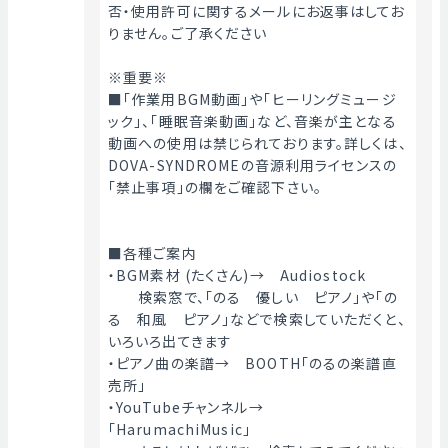
否・使用許可に関するメールにお返事はしてお
りません。ご了承ください
※重要※
■「作業用BGM動画」や「ヒーリングミュージ
ック」、「睡眠音楽動画」など、音楽が主となる
動画への使用は禁じられております。詳しくは、
DOVA-SYNDROMEの音源利用ライセンスの
「禁止事項」の欄をご確認下さい。
■各種ご案内
・BGM素材 (たくさん)→　Audiostock
　　検索窓で、「のる　優しい　ピアノ」や「の
る　和風　ピアノ」などで検索していただくと、
いろいろ出てきます
・ピアノ曲の楽譜→　BOOTH「のるの楽譜直
売所」
・YouTubeチャンネル→　
「HarumachiMusic」