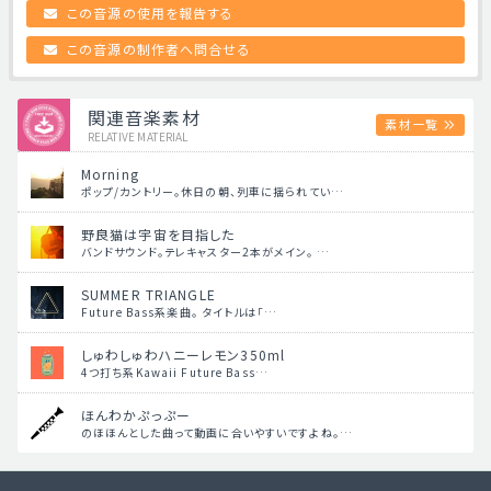
この音源の使用を報告する
この音源の制作者へ問合せる
関連音楽素材
素材一覧
RELATIVE MATERIAL
Morning
ポップ/カントリー。休日の朝、列車に揺られてい…
野良猫は宇宙を目指した
バンドサウンド。テレキャスター2本がメイン。 …
SUMMER TRIANGLE
Future Bass系楽曲。 タイトルは「…
しゅわしゅわハニーレモン350ml
4つ打ち系Kawaii Future Bass…
ほんわかぷっぷー
のほほんとした曲って動画に合いやすいですよね。…