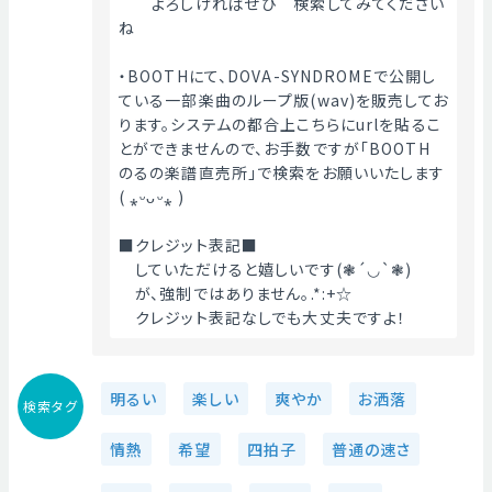
　　よろしければぜひ　検索してみてください
ね
・BOOTHにて、DOVA-SYNDROMEで公開し
ている一部楽曲のループ版(wav)を販売してお
ります。システムの都合上こちらにurlを貼るこ
とができませんので、お手数ですが「BOOTH　
のるの楽譜直売所」で検索をお願いいたします
( ⁎ᵕᴗᵕ⁎ )
■クレジット表記■
　していただけると嬉しいです(❃´◡`❃)
　が、強制ではありません｡.*:+☆
　クレジット表記なしでも大丈夫ですよ！ 
明るい
楽しい
爽やか
お洒落
検索タグ
情熱
希望
四拍子
普通の速さ