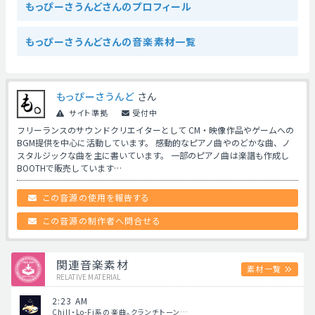
もっぴーさうんどさんのプロフィール
もっぴーさうんどさんの音楽素材一覧
もっぴーさうんど
さん
サイト準拠
受付中
フリーランスのサウンドクリエイターとして CM・映像作品やゲームへの
BGM提供を中心に活動しています。 感動的なピアノ曲やのどかな曲、ノ
スタルジックな曲を主に書いています。 一部のピアノ曲は楽譜も作成し
BOOTHで販売しています…
この音源の使用を報告する
この音源の制作者へ問合せる
関連音楽素材
素材一覧
RELATIVE MATERIAL
2:23 AM
Chill・Lo-Fi系の楽曲。クランチトーン…