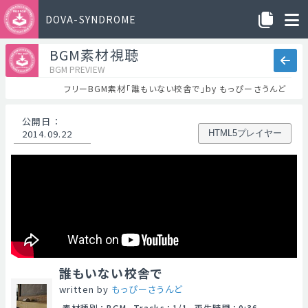
DOVA-SYNDROME
BGM素材視聴
BGM PREVIEW
フリーBGM素材「誰もいない校舎で」by もっぴーさうんど
公開日
：
2014.09.22
HTML5プレイヤー
誰もいない校舎で
written by
もっぴーさうんど
素材種別
：
BGM
Tracks
：
1/1
再生時間
：
0:36