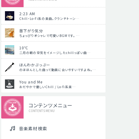
2:23 AM
Chill・Lo-Fi系の楽曲。クランチトーン…
昼下がり気分
ちょっぴりオシャレで可愛いBGMです。 …
10℃
二月の朝の空気をイメージしたchillっぽい曲…
ほんわかぷっぷー
のほほんとした曲って動画に合いやすいですよね。…
You and Me
おだやかで優しいChill / Lo-fi系楽…
コンテンツメニュー
CONTENTS MENU
音楽素材検索