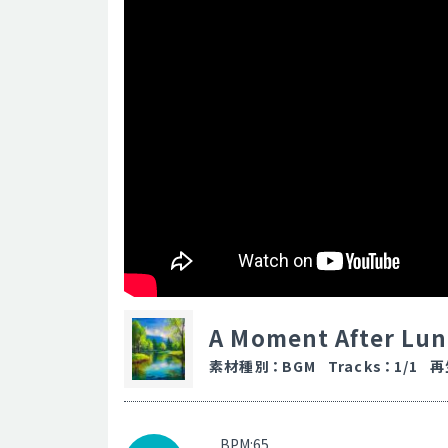
A Moment After Lu
素材種別
：
BGM
Tracks
：
1/1
再
BPM:65