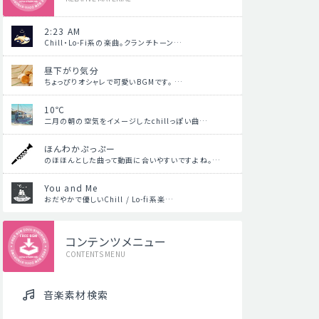
2:23 AM
Chill・Lo-Fi系の楽曲。クランチトーン…
昼下がり気分
ちょっぴりオシャレで可愛いBGMです。 …
10℃
二月の朝の空気をイメージしたchillっぽい曲…
ほんわかぷっぷー
のほほんとした曲って動画に合いやすいですよね。…
You and Me
おだやかで優しいChill / Lo-fi系楽…
コンテンツメニュー
CONTENTS MENU
音楽素材検索