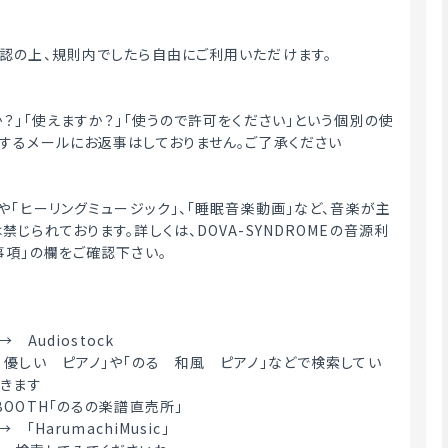
認の上、規則内でしたら自由にご利用いただけます。
か？」「使えますか？」「使うので許可をください」という個別の使
するメールにお返事はしておりません。ご了承ください
や「ヒーリングミュージック」、「睡眠音楽動画」など、音楽が主
じられております。詳しくは、DOVA-SYNDROMEの音源利
事項」の欄をご確認下さい。
→　Audiostock
　優しい　ピアノ」や「のる　和風　ピアノ」などで検索してい
てきます
OOTH「のるの楽譜直売所」
　「HarumachiMusic」