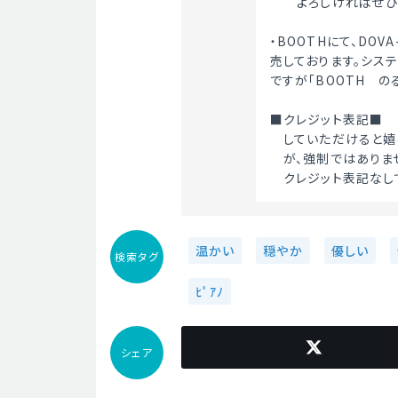
　　よろしければぜひ
・BOOTHにて、DOV
売しております。シス
ですが「BOOTH　のる
■クレジット表記■
　していただけると嬉し
　が、強制ではありません
　クレジット表記なし
温かい
穏やか
優しい
検索タグ
ﾋﾟｱﾉ
シェア