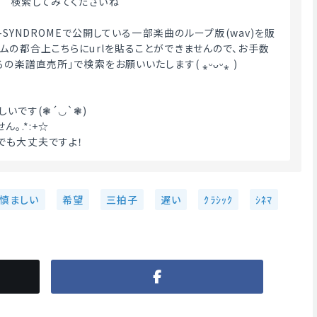
　検索してみてくださいね
A-SYNDROMEで公開している一部楽曲のループ版(wav)を販
テムの都合上こちらにurlを貼ることができませんので、お手数
の楽譜直売所」で検索をお願いいたします( ⁎ᵕᴗᵕ⁎ )
いです(❃´◡`❃)
｡.*:+☆
でも大丈夫ですよ！ 
慎ましい
希望
三拍子
遅い
ｸﾗｼｯｸ
ｼﾈﾏ