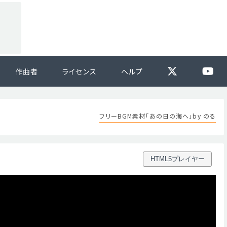
作曲者
ライセンス
ヘルプ
フリーBGM素材「あの日の海へ」by のる
HTML5プレイヤー