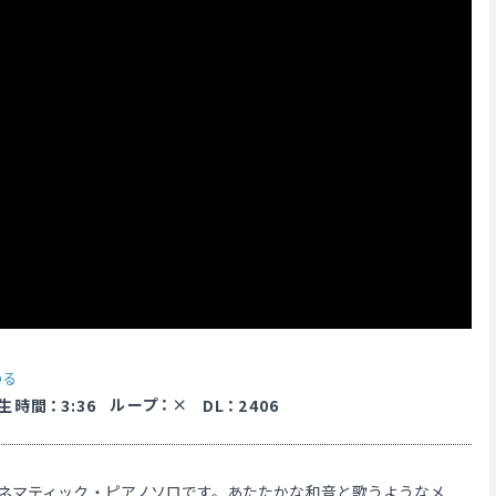
のる
ループ
：
生時間
：
3:36
DL
：
2406
ネマティック・ピアノソロです。あたたかな和音と歌うようなメ