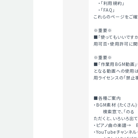
　・「利用規約」
　・「FAQ」
これらのページをご確
※重要※
■「使ってもいいです
用可否・使用許可に関
※重要※
■「作業用BGM動画」
となる動画への使用は禁
用ライセンスの「禁止
■各種ご案内
・BGM素材 (たくさん)
　　検索窓で、「のる
ただくと、いろいろ出
・ピアノ曲の楽譜→　B
・YouTubeチャンネル→