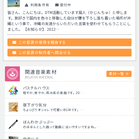
利用条件有
受付中
皆さん、こんにちは。DTM活動しています風人（かじんちゅ）と申しま
す。旅好きで国内を色々と移動した自分が腰を下ろし落ち着いた場所が沖
縄という事で、沖縄の友達からいただいた言葉を使わせてもらうことにし
ました。 【お知らせ】 2022…
この音源の使用を報告する
この音源の制作者へ問合せる
関連音楽素材
素材一覧
RELATIVE MATERIAL
パステルハウス
穏やか、爽やか、和み系の楽曲です。 20…
昼下がり気分
ちょっぴりオシャレで可愛いBGMです。 …
ほんわかぷっぷー
のほほんとした曲って動画に合いやすいですよね。…
自宅にて