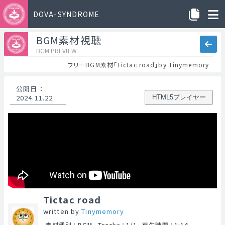
DOVA-SYNDROME
BGM素材視聴
BGM PREVIEW
フリーBGM素材「Tictac road」by Tinymemory
公開日
：
2024.11.22
HTML5プレイヤー
Tictac road
written by
Tinymemory
素材種別
：
BGM
Tracks
：
1/1
再生時間
：
1:14