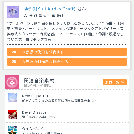
ゆうり(Yuli Audio Craft)
さん
サイト準拠
受付中
*ホームページに制作曲を探しやすくおまとめしています* 作編曲・作詞
家・声優・ボーカリスト。 メンタル心理ミュージックアドバイザー・音
楽療法カウンセラー有資格者。 フリーランスで作編曲・作詞・歌唱をし
ています。 曲はポップなも…
この音源の使用を報告する
この音源の制作者へ問合せる
関連音楽素材
素材一覧
RELATIVE MATERIAL
New Departure
前向きで温かみのある希望に満ちた雰囲気の曲です…
Devil Disaster
緊迫感のある楽曲です。
タイムベンド
エレクトロハウス風な楽曲です。