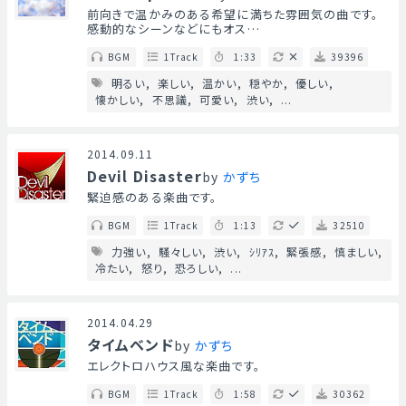
前向きで温かみのある希望に満ちた雰囲気の曲です。
感動的なシーンなどにもオス…
BGM
1Track
1:33
39396
明るい
楽しい
温かい
穏やか
優しい
懐かしい
不思議
可愛い
渋い
...
2014.09.11
Devil Disaster
by
かずち
緊迫感のある楽曲です。
BGM
1Track
1:13
32510
力強い
騒々しい
渋い
ｼﾘｱｽ
緊張感
慎ましい
冷たい
怒り
恐ろしい
...
2014.04.29
タイムベンド
by
かずち
エレクトロハウス風な楽曲です。
BGM
1Track
1:58
30362