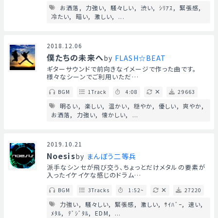
お洒落
力強い
騒々しい
渋い
ｼﾘｱｽ
緊張感
冷たい
暗い
激しい
...
2018.12.06
僕たちの未来へ
by
FLASH☆BEAT
ギターサウンドで前向きなイメージで作った曲です。
様々なシーンでご利用いただ…
BGM
1Track
4:08
29663
明るい
楽しい
温かい
穏やか
優しい
爽やか
お洒落
力強い
懐かしい
...
2019.10.21
Noesis
by
まんぼう二等兵
派手なシンセが飛び交う、ちょっとだけメタルの要素が
入ったイケイケな感じのドラム…
BGM
3Tracks
1:52~
27220
力強い
騒々しい
緊張感
激しい
ｻｲﾊﾞｰ
速い
ﾒﾀﾙ
ﾃﾞｼﾞﾀﾙ
EDM
...