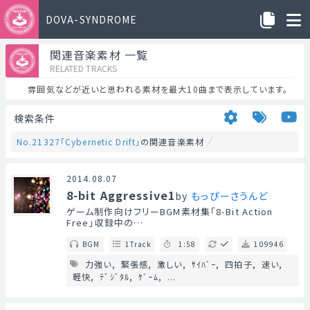
DOVA-SYNDROME
関連音楽素材 一覧
RELATED TRACKS
雰囲気などが近いと思われる素材を最大10曲まで表示しています。
検索条件
No.21327「Cybernetic Drift」
の関連音楽素材
2014.08.07
8-bit Aggressive1
by
もっぴーさうんど
ゲーム制作向けフリーBGM素材集「8-Bit Action
Free」収録中の…
BGM
1Track
1:58
109946
力強い
緊張感
激しい
ｻｲﾊﾞｰ
四拍子
速い
軽快
ﾃﾞｼﾞﾀﾙ
ｹﾞｰﾑ
...