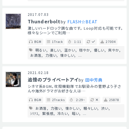
2017.07.03
Thunderbolt
by
FLASH☆BEAT
激しいハードロック調な曲です。 Loop対応も可能です。
様々なシーンでご利用…
BGM
1Track
1:11
27004
明るい
楽しい
温かい
穏やか
優しい
爽やか
お洒落
力強い
懐かしい
...
2021.02.18
追憶のプライベートアイ
by
田中芳典
シネマ系BGM。攻殻機動隊でお馴染みの菅野よう子さ
んや海外ドラマがお好きな人は…
BGM
2Tracks
2:29~
25878
お洒落
力強い
懐かしい
騒々しい
渋い
ｼﾘｱｽ
緊張感
冷たい
暗い
...