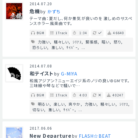
2014.07.20
危機
by
かずち
テーマ曲：夏だし、何か景気が良いのを 激しめのサスペ
ンスホラー風楽曲です。
BGM
1Track
1:34
46640
力強い
騒々しい
ｼﾘｱｽ
緊張感
暗い
怒り
恐ろしい
激しい
ｻｲﾊﾞｰ
...
2014.07.08
和テイスト
by
G-MIYA
和風アジアン？ニューエイジ系のノリの良いBGMです。
三味線や琴などで騒いで…
BGM
1Track
4:03
40247
明るい
楽しい
爽やか
力強い
騒々しい
ｼﾘｱｽ
切ない
激しい
ｻｲﾊﾞｰ
...
2017.06.06
New Departure
by
FLASH☆BEAT