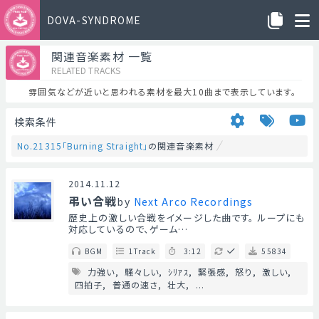
DOVA-SYNDROME
関連音楽素材 一覧
RELATED TRACKS
雰囲気などが近いと思われる素材を最大10曲まで表示しています。
検索条件
No.21315「Burning ​​Straight」
の関連音楽素材
2014.11.12
弔い合戦
by
Next Arco Recordings
歴史上の激しい合戦をイメージした曲です。 ループにも
対応しているので、ゲーム…
BGM
1Track
3:12
55834
力強い
騒々しい
ｼﾘｱｽ
緊張感
怒り
激しい
四拍子
普通の速さ
壮大
...