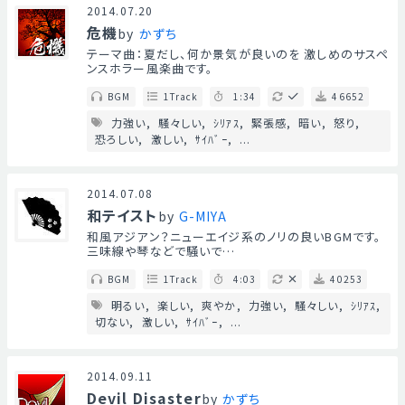
2014.07.20
危機
by
かずち
テーマ曲：夏だし、何か景気が良いのを 激しめのサスペ
ンスホラー風楽曲です。
BGM
1Track
1:34
46652
力強い
騒々しい
ｼﾘｱｽ
緊張感
暗い
怒り
恐ろしい
激しい
ｻｲﾊﾞｰ
...
2014.07.08
和テイスト
by
G-MIYA
和風アジアン？ニューエイジ系のノリの良いBGMです。
三味線や琴などで騒いで…
BGM
1Track
4:03
40253
明るい
楽しい
爽やか
力強い
騒々しい
ｼﾘｱｽ
切ない
激しい
ｻｲﾊﾞｰ
...
2014.09.11
Devil Disaster
by
かずち