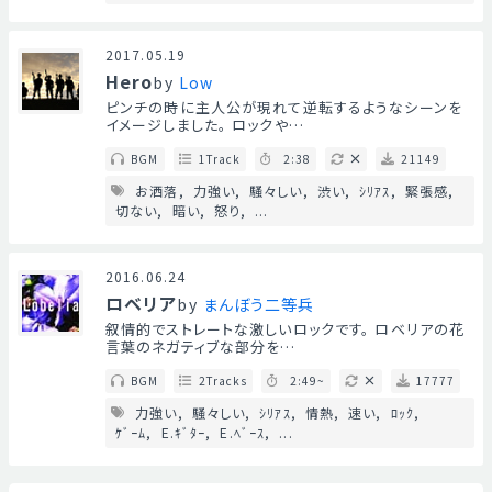
2017.05.19
Hero
by
Low
ピンチの時に主人公が現れて逆転するようなシーンを
イメージしました。 ロックや…
BGM
1Track
2:38
21149
お洒落
力強い
騒々しい
渋い
ｼﾘｱｽ
緊張感
切ない
暗い
怒り
...
2016.06.24
ロベリア
by
まんぼう二等兵
叙情的でストレートな激しいロックです。 ロベリアの花
言葉のネガティブな部分を…
BGM
2Tracks
2:49~
17777
力強い
騒々しい
ｼﾘｱｽ
情熱
速い
ﾛｯｸ
ｹﾞｰﾑ
E.ｷﾞﾀｰ
E.ﾍﾞｰｽ
...