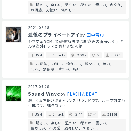
明るい
楽しい
温かい
穏やか
優しい
爽やか
お洒落
力強い
懐かしい
...
2021.02.18
追憶のプライベートアイ
by
田中芳典
シネマ系BGM。攻殻機動隊でお馴染みの菅野よう子さ
んや海外ドラマがお好きな人は…
BGM
2Tracks
2:29~
25891
お洒落
力強い
懐かしい
騒々しい
渋い
ｼﾘｱｽ
緊張感
冷たい
暗い
...
2017.06.08
Sound Wave
by
FLASH☆BEAT
激しく魂を揺さぶるトランスサウンドです。 ループ対応も
可能です。 様々なシ…
BGM
1Track
2:44
21161
明るい
楽しい
温かい
穏やか
優しい
懐かしい
不思議
騒々しい
可愛い
...