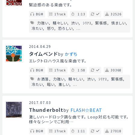
緊迫感のある楽曲です。
BGM
1Track
1:13
32526
力強い
騒々しい
渋い
ｼﾘｱｽ
緊張感
慎ましい
冷たい
怒り
恐ろしい
...
2014.04.29
タイムベンド
by
かずち
エレクトロハウス風な楽曲です。
BGM
1Track
1:58
30368
お洒落
力強い
騒々しい
渋い
ｼﾘｱｽ
緊張感
冷たい
暗い
激しい
...
2017.07.03
Thunderbolt
by
FLASH☆BEAT
激しいハードロック調な曲です。 Loop対応も可能です。
様々なシーンでご利用…
BGM
1Track
1:11
27018