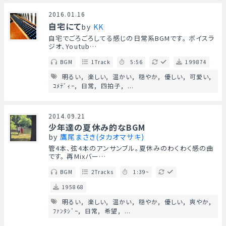
2016.01.16
自宅にて
by
KK
自宅でごろごろしてる感じの日常系BGMです。 ボイスラ
ジオ、Youtub…
BGM
1Track
5:56
199874
明るい
楽しい
温かい
穏やか
優しい
可愛い
ｺﾒﾃﾞｨｰ
日常
四拍子
...
2014.09.21
少年達の夏休み的なBGM
by
鷹尾まさき(タカオマサキ)
管4本、弦4本のアンサンブル。夏休みのわくわく感の曲
です。 再Mixバー…
BGM
2Tracks
1:39~
195868
明るい
楽しい
温かい
穏やか
優しい
爽やか
ﾌｧﾝﾀｼﾞｰ
日常
希望
...