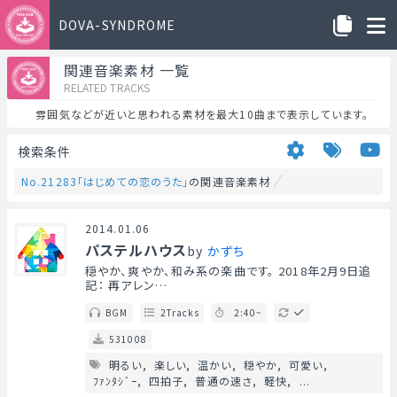
DOVA-SYNDROME
関連音楽素材 一覧
RELATED TRACKS
雰囲気などが近いと思われる素材を最大10曲まで表示しています。
検索条件
No.21283「はじめての恋のうた」
の関連音楽素材
2014.01.06
パステルハウス
by
かずち
穏やか、爽やか、和み系の楽曲です。 2018年2月9日追
記： 再アレン…
BGM
2Tracks
2:40~
531008
明るい
楽しい
温かい
穏やか
可愛い
ﾌｧﾝﾀｼﾞｰ
四拍子
普通の速さ
軽快
...