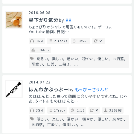
2016.06.08
昼下がり気分
by
KK
ちょっぴりオシャレで可愛いBGMです。 ゲーム、
Youtube動画、日記…
BGM
2Tracks
3:55~
396662
明るい
楽しい
温かい
穏やか
優しい
お洒落
可愛い
日常
三拍子
...
2014.07.22
ほんわかぷっぷー
by
もっぴーさうんど
のほほんとした曲って動画に合いやすいですよね。 じゃ
あ、タイトルものほほんと…
BGM
1Track
1:16
316868
明るい
楽しい
温かい
穏やか
優しい
爽やか
お洒落
可愛い
慎ましい
...