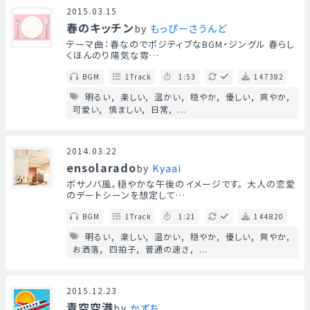
2015.03.15
春のキッチン
by
もっぴーさうんど
テーマ曲：春なのでポジティブなBGM・ジングル 春らし
くほんのり陽気な雰…
BGM
1Track
1:53
147382
明るい
楽しい
温かい
穏やか
優しい
爽やか
可愛い
慎ましい
日常
...
2014.03.22
ensolarado
by
Kyaai
ボサノバ風。穏やかな午後のイメージです。 大人の恋愛
のデートシーンを想定して…
BGM
1Track
1:21
144820
明るい
楽しい
温かい
穏やか
優しい
爽やか
お洒落
四拍子
普通の速さ
...
2015.12.23
青空空港
by
かずち