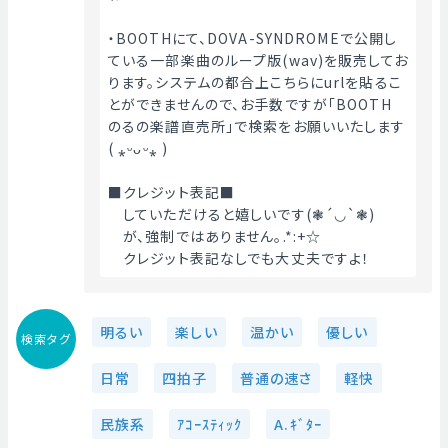
・BOOTHにて、DOVA-SYNDROMEで公開し
ている一部楽曲のループ版(wav)を販売してお
ります。システムの都合上こちらにurlを貼るこ
とができませんので、お手数ですが「BOOTH　
のるの楽譜直売所」で検索をお願いいたします
( ⁎ᵕᴗᵕ⁎ )
■クレジット表記■
　していただけると嬉しいです(❃´◡`❃)
　が、強制ではありません｡.*:+☆
　クレジット表記なしでも大丈夫ですよ！ 
明るい
楽しい
温かい
優しい
検索タグ
日常
四拍子
普通の速さ
軽快
民族系
ｱｺｰｽﾃｨｯｸ
A.ｷﾞﾀｰ