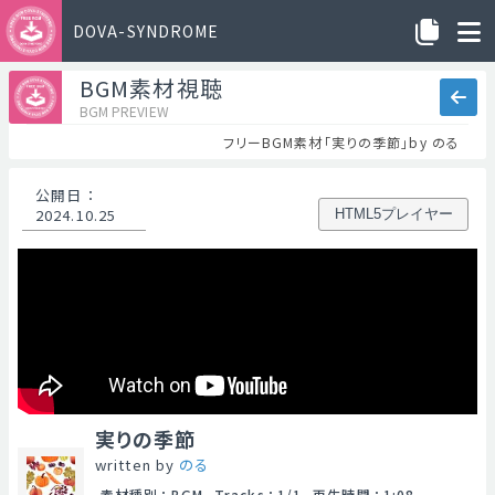
DOVA-SYNDROME
BGM素材視聴
BGM PREVIEW
フリーBGM素材「実りの季節」by のる
公開日
：
2024.10.25
HTML5プレイヤー
実りの季節
written by
のる
素材種別
：
BGM
Tracks
：
1/1
再生時間
：
1:08