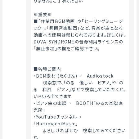
りません。ご了承ください
※重要※
■「作業用BGM動画」や「ヒーリングミュージ
ック」、「睡眠音楽動画」など、音楽が主となる
動画への使用は禁じられております。詳しくは、
DOVA-SYNDROMEの音源利用ライセンスの
「禁止事項」の欄をご確認下さい。
■各種ご案内
・BGM素材 (たくさん)→　Audiostock
　　検索窓で、「のる　優しい　ピアノ」や「の
る　和風　ピアノ」などで検索していただくと、
いろいろ出てきます
・ピアノ曲の楽譜→　BOOTH「のるの楽譜直
売所」
・YouTubeチャンネル→　
「HarumachiMusic」
　　よろしければぜひ　検索してみてください
ね