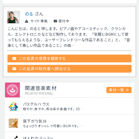
のる
さん
サイト準拠
受付中
こんにちは、のると申します。ピアノ曲やアコースティック、クラシカ
ル、エレクトロニカなどなど制作しております。 「気軽にBGMとして使
ってもらえるような、ユーザーフレンドリーな作品であること」と、「音
楽として美しい作品であること」の両…
この音源の使用を報告する
この音源の制作者へ問合せる
関連音楽素材
素材一覧
RELATIVE MATERIAL
パステルハウス
穏やか、爽やか、和み系の楽曲です。 20…
昼下がり気分
ちょっぴりオシャレで可愛いBGMです。 …
ほんわかぷっぷー