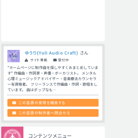
ゆうり(Yuli Audio Craft)
さん
サイト準拠
受付中
*ホームページに制作曲を探しやすくおまとめしていま
す* 作編曲・作詞家・声優・ボーカリスト。 メンタル
心理ミュージックアドバイザー・音楽療法カウンセラ
ー有資格者。 フリーランスで作編曲・作詞・歌唱をし
ています。 曲はポップなも…
この音源の使用を報告する
この音源の制作者へ問合せる
コンテンツメニュー