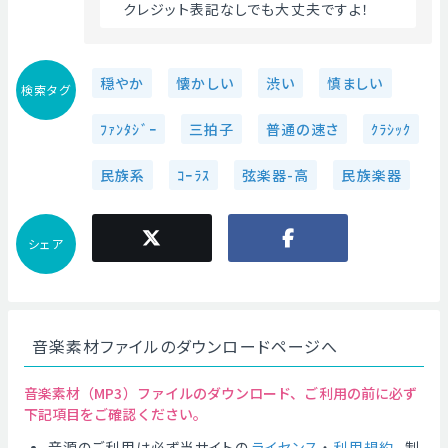
　クレジット表記なしでも大丈夫ですよ！ 
穏やか
懐かしい
渋い
慎ましい
検索タグ
ﾌｧﾝﾀｼﾞｰ
三拍子
普通の速さ
ｸﾗｼｯｸ
民族系
ｺｰﾗｽ
弦楽器-高
民族楽器
シェア
音楽素材ファイルのダウンロードページへ
音楽素材（MP3）ファイルのダウンロード、ご利用の前に必ず
下記項目をご確認ください。
音源のご利用は必ず当サイトの
ライセンス
・
利用規約
、制