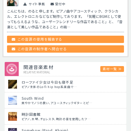
サイト準拠
受付中
こんにちは、のると申します。ピアノ曲やアコースティック、クラシカ
ル、エレクトロニカなどなど制作しております。 「気軽にBGMとして使
ってもらえるような、ユーザーフレンドリーな作品であること」と、「音
楽として美しい作品であること」の両…
この音源の使用を報告する
この音源の制作者へ問合せる
関連音楽素材
素材一覧
RELATIVE MATERIAL
ローファイ少女は今日も寝不足
ピアノ主体のLo-fi hip hop系楽曲で…
South Wind
爽やかでノリの良い、アコースティックギターとピ…
時計図書館
ピアノ、木琴、チェレスタ、時計の音を使用したフ…
Somehow (Prod. Khaim)