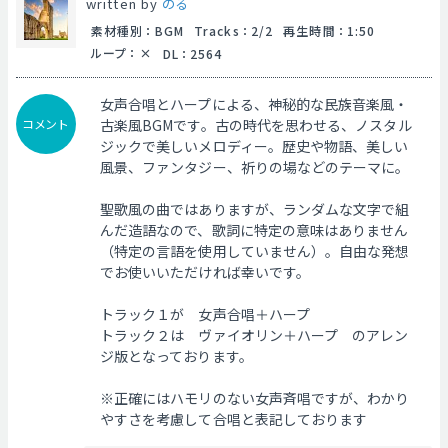
written by
のる
素材種別
：
BGM
Tracks
：
2/2
再生時間
：
1:50
ループ
：
DL
：
2564
女声合唱とハープによる、神秘的な民族音楽風・
コメント
古楽風BGMです。古の時代を思わせる、ノスタル
ジックで美しいメロディー。歴史や物語、美しい
風景、ファンタジー、祈りの場などのテーマに。
聖歌風の曲ではありますが、ランダムな文字で組
んだ造語なので、歌詞に特定の意味はありません
（特定の言語を使用していません）。自由な発想
でお使いいただければ幸いです。
トラック１が 女声合唱＋ハープ
トラック２は ヴァイオリン＋ハープ のアレン
ジ版となっております。
※正確にはハモリのない女声斉唱ですが、わかり
やすさを考慮して合唱と表記しております