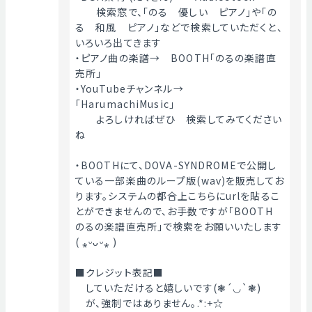
　　検索窓で、「のる　優しい　ピアノ」や「の
る　和風　ピアノ」などで検索していただくと、
いろいろ出てきます
・ピアノ曲の楽譜→　BOOTH「のるの楽譜直
売所」
・YouTubeチャンネル→　
「HarumachiMusic」
　　よろしければぜひ　検索してみてください
ね
・BOOTHにて、DOVA-SYNDROMEで公開し
ている一部楽曲のループ版(wav)を販売してお
ります。システムの都合上こちらにurlを貼るこ
とができませんので、お手数ですが「BOOTH　
のるの楽譜直売所」で検索をお願いいたします
( ⁎ᵕᴗᵕ⁎ )
■クレジット表記■
　していただけると嬉しいです(❃´◡`❃)
　が、強制ではありません｡.*:+☆