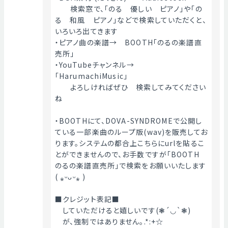
　　検索窓で、「のる　優しい　ピアノ」や「の
る　和風　ピアノ」などで検索していただくと、
いろいろ出てきます
・ピアノ曲の楽譜→　BOOTH「のるの楽譜直
売所」
・YouTubeチャンネル→　
「HarumachiMusic」
　　よろしければぜひ　検索してみてください
ね
・BOOTHにて、DOVA-SYNDROMEで公開し
ている一部楽曲のループ版(wav)を販売してお
ります。システムの都合上こちらにurlを貼るこ
とができませんので、お手数ですが「BOOTH　
のるの楽譜直売所」で検索をお願いいたします
( ⁎ᵕᴗᵕ⁎ )
■クレジット表記■
　していただけると嬉しいです(❃´◡`❃)
　が、強制ではありません｡.*:+☆