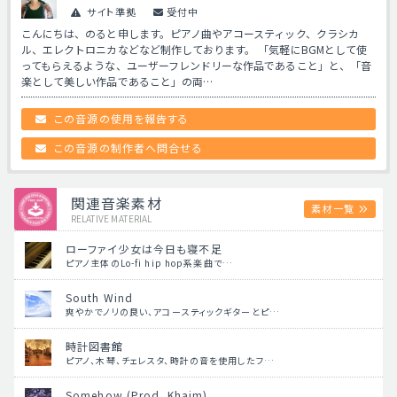
サイト準拠
受付中
こんにちは、のると申します。ピアノ曲やアコースティック、クラシカ
ル、エレクトロニカなどなど制作しております。 「気軽にBGMとして使
ってもらえるような、ユーザーフレンドリーな作品であること」と、「音
楽として美しい作品であること」の両…
この音源の使用を報告する
この音源の制作者へ問合せる
関連音楽素材
素材一覧
RELATIVE MATERIAL
ローファイ少女は今日も寝不足
ピアノ主体のLo-fi hip hop系楽曲で…
South Wind
爽やかでノリの良い、アコースティックギターとピ…
時計図書館
ピアノ、木琴、チェレスタ、時計の音を使用したフ…
Somehow (Prod. Khaim)