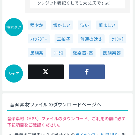
　クレジット表記なしでも大丈夫ですよ！ 
穏やか
懐かしい
渋い
慎ましい
検索タグ
ﾌｧﾝﾀｼﾞｰ
三拍子
普通の速さ
ｸﾗｼｯｸ
民族系
ｺｰﾗｽ
弦楽器-高
民族楽器
シェア
音楽素材ファイルのダウンロードページへ
音楽素材（MP3）ファイルのダウンロード、ご利用の前に必ず
下記項目をご確認ください。
音源のご利用は必ず当サイトの
ライセンス
・
利用規約
、制