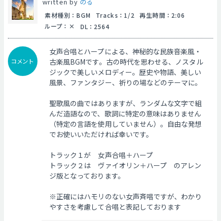
written by
のる
素材種別
：
BGM
Tracks
：
1/2
再生時間
：
2:06
ループ
：
DL
：
2564
女声合唱とハープによる、神秘的な民族音楽風・
コメント
古楽風BGMです。古の時代を思わせる、ノスタル
ジックで美しいメロディー。歴史や物語、美しい
風景、ファンタジー、祈りの場などのテーマに。
聖歌風の曲ではありますが、ランダムな文字で組
んだ造語なので、歌詞に特定の意味はありません
（特定の言語を使用していません）。自由な発想
でお使いいただければ幸いです。
トラック１が 女声合唱＋ハープ
トラック２は ヴァイオリン＋ハープ のアレン
ジ版となっております。
※正確にはハモリのない女声斉唱ですが、わかり
やすさを考慮して合唱と表記しております